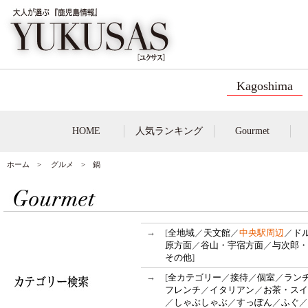
Kagoshima
HOME
人気ランキング
Gourmet
ホーム
>
グルメ
> 鍋
→
[
全地域
／
天文館
／
中央駅周辺
／
ド
原方面
／
谷山・宇宿方面
／
与次郎・
その他
]
→
[
全カテゴリー
／
接待
／
個室
／
ラン
フレンチ
／
イタリアン
／
お茶・スイ
／
しゃぶしゃぶ
／
すっぽん
／
ふぐ
／