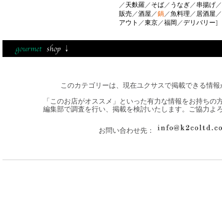
／
天麩羅
／
そば
／
うなぎ
／
串揚げ
／
販売
／
酒屋
／
鍋
／
魚料理
／
居酒屋
／
アウト
／
東京
／
福岡
／
デリバリー
]
このカテゴリーは、現在ユクサスで掲載できる情報
「このお店がオススメ」といった有力な情報をお持ちの
編集部で調査を行い、掲載を検討いたします。ご協力よ
お問い合わせ先：