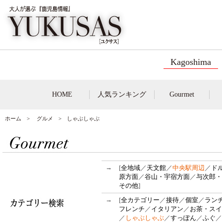
Kagoshima
HOME
人気ランキング
Gourmet
ホーム
>
グルメ
> しゃぶしゃぶ
→
[
全地域
／
天文館
／
中央駅周辺
／
ド
原方面
／
谷山・宇宿方面
／
与次郎・
その他
]
→
[
全カテゴリー
／
接待
／
個室
／
ラン
フレンチ
／
イタリアン
／
お茶・スイ
／
しゃぶしゃぶ
／
すっぽん
／
ふぐ
／