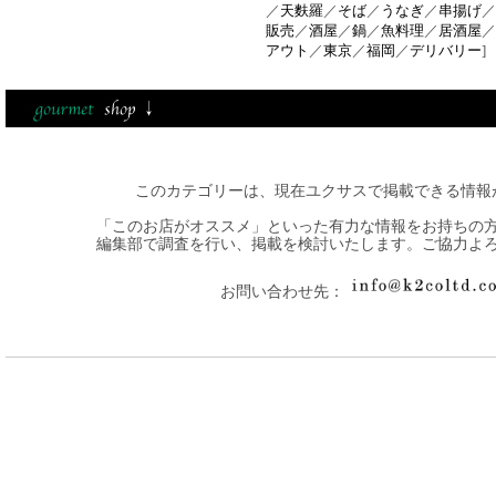
／
天麩羅
／
そば
／
うなぎ
／
串揚げ
／
販売
／
酒屋
／
鍋
／
魚料理
／
居酒屋
／
アウト
／
東京
／
福岡
／
デリバリー
]
このカテゴリーは、現在ユクサスで掲載できる情報
「このお店がオススメ」といった有力な情報をお持ちの
編集部で調査を行い、掲載を検討いたします。ご協力よ
お問い合わせ先：