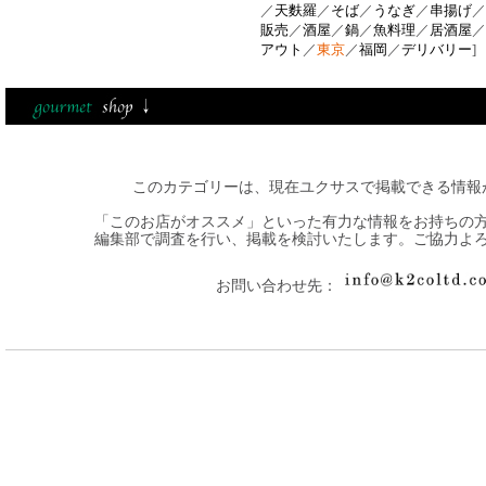
／
天麩羅
／
そば
／
うなぎ
／
串揚げ
／
販売
／
酒屋
／
鍋
／
魚料理
／
居酒屋
／
アウト
／
東京
／
福岡
／
デリバリー
]
このカテゴリーは、現在ユクサスで掲載できる情報
「このお店がオススメ」といった有力な情報をお持ちの
編集部で調査を行い、掲載を検討いたします。ご協力よ
お問い合わせ先：