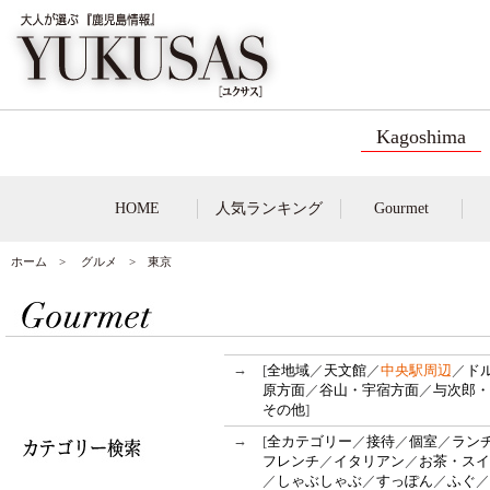
Kagoshima
HOME
人気ランキング
Gourmet
ホーム
>
グルメ
> 東京
→
[
全地域
／
天文館
／
中央駅周辺
／
ド
原方面
／
谷山・宇宿方面
／
与次郎・
その他
]
→
[
全カテゴリー
／
接待
／
個室
／
ラン
フレンチ
／
イタリアン
／
お茶・スイ
／
しゃぶしゃぶ
／
すっぽん
／
ふぐ
／