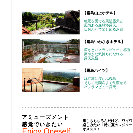
【霧島山上ホテル】
絶景を愛でる展望露天と、
風情ある森林浴露天。
日替わりで楽しめるお宿
【霧島いわさきホテル】
広さとパノラマビューに感激
爽やかな気持ちになれる
露天風呂
【霧島ハイツ】
錦江湾に浮かぶ桜島、
そして開聞岳まで見渡せる
パノラマビュー露天
アミューズメント
癒しももちろんだけど、ワイワ
感覚でいきたい
楽しみたい！特に夏のレジャー
オススメ！