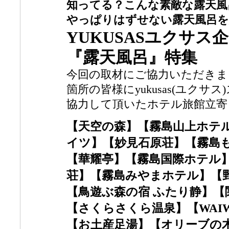
知ってる？こんな素敵な露天風
やっぱりはずせない露天風呂を
YUKUSASユクサ
『露天風呂』特集
今回の取材にご協力いただきま
箇所の皆様にyukusas(ユク
協力して頂いたホテル旅館立寄
【天空の森】【霧島山上ホテ
イツ】【妙見石原荘】【霧島
【華耀亭】【霧島国際ホテル
荘】【霧島みやまホテル】【
【鳥遊ぶ森の宿 ふたり静】【
【さくらさくら温泉】【WAI
【お土産足湯】【オリーブの