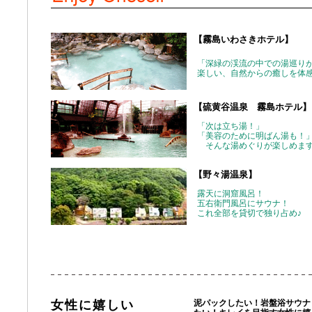
【霧島いわさきホテル】
「深緑の渓流の中での湯巡り
楽しい、自然からの癒しを体
【硫黄谷温泉 霧島ホテル】
「次は立ち湯！」
「美容のために明ばん湯も！
そんな湯めぐりが楽しめま
【野々湯温泉】
露天に洞窟風呂！
五右衛門風呂にサウナ！
これ全部を貸切で独り占め♪
女性に嬉しい
泥パックしたい！岩盤浴サウナ