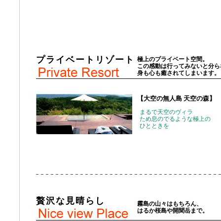
プライベートリゾート
極上のプライベート空間。
この感動は行ってみないと分ら
身も心も癒されてしまいます。
【大空の無人島 天空の森】
まるで天空のヴィラ
ため息のでるような極上の
ひとときを
贅沢な見晴らし
霧島の山々はもちろん、
はるか桜島や開聞岳まで。