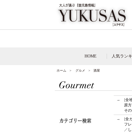
HOME
人気ラン
ホーム
>
グルメ
> 酒屋
→
[
全
原方
その
→
[
全
フレ
／
し