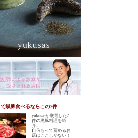
島で黒豚食べるならこの7件
yukusasが厳選した7
件の黒豚料理を紹
介。
自信もって薦めるお
店はここしかない！