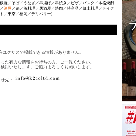
麩羅
／
そば
／
うなぎ
／
串揚げ
／
串焼き
／
ピザ
／
パスタ
／
本格焼酎
／
酒屋
／
鍋
／
魚料理
／
居酒屋
／
焼肉
／
特産品
／
郷土料理
／
テイク
ト
／
東京
／
福岡
／
デリバリー
]
在ユクサスで掲載できる情報がありません。
いった有力な情報をお持ちの方、ご一報ください。
を検討いたします。ご協力よろしくお願いします。
わせ先：