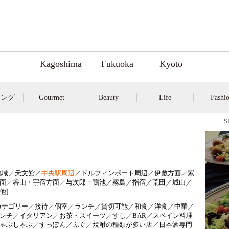
Kagoshima
Fukuoka
Kyoto
キング
Gourmet
Beauty
Life
Fashi
地域
／
天文館
／
中央駅周辺
／
ドルフィンポート周辺
／
伊敷方面
／
紫
面
／
谷山・宇宿方面
／
与次郎・鴨池
／
霧島
／
指宿
／
荒田
／
城山
／
他
]
カテゴリー
／
接待
／
個室
／
ランチ
／
貸切可能
／
和食
／
洋食
／
中華
／
ンチ
／
イタリアン
／
お茶・スイーツ
／
すし
／
BAR
／
スペイン料理
ゃぶしゃぶ
／
すっぽん
／
ふぐ
／
焼酎の種類が多い店
／
日本酒専門