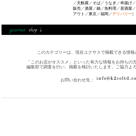
／
天麩羅
／
そば
／
うなぎ
／
串揚げ
／
販売
／
酒屋
／
鍋
／
魚料理
／
居酒屋
／
アウト
／
東京
／
福岡
／
デリバリー
]
このカテゴリーは、現在ユクサスで掲載できる情報
「このお店がオススメ」といった有力な情報をお持ちの
編集部で調査を行い、掲載を検討いたします。ご協力よ
お問い合わせ先：