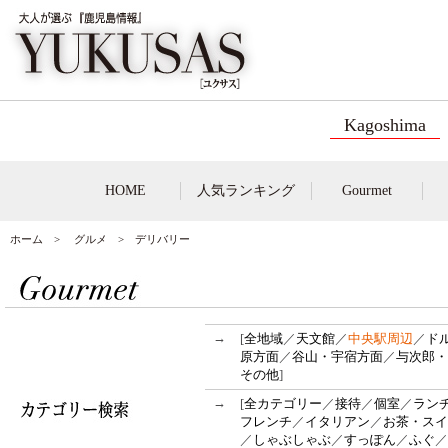
Kagoshima
HOME
人気ランキング
Gourmet
ホーム
>
グルメ
> デリバリー
→
[
全地域
／
天文館
／
中央駅周辺
／
ド
原方面
／
谷山・宇宿方面
／
与次郎・
その他
]
→
[
全カテゴリー
／
接待
／
個室
／
ラン
フレンチ
／
イタリアン
／
お茶・スイ
／
しゃぶしゃぶ
／
すっぽん
／
ふぐ
／