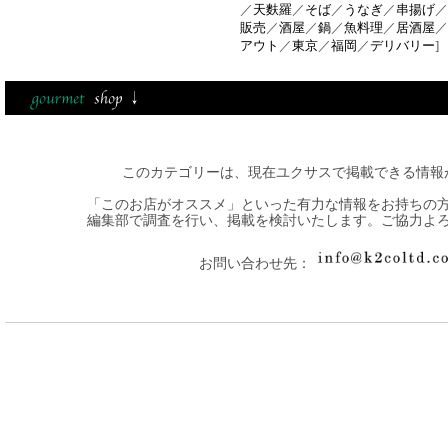
／
天麩羅
／
そば
／
うなぎ
／
串揚げ
／
販売
／
酒屋
／
鍋
／
魚料理
／
居酒屋
／
アウト
／
東京
／
福岡
／
デリバリー
]
このカテゴリーは、現在ユクサスで掲載できる情報
「このお店がオススメ」といった有力な情報をお持ちの
編集部で調査を行い、掲載を検討いたします。ご協力よ
お問い合わせ先：