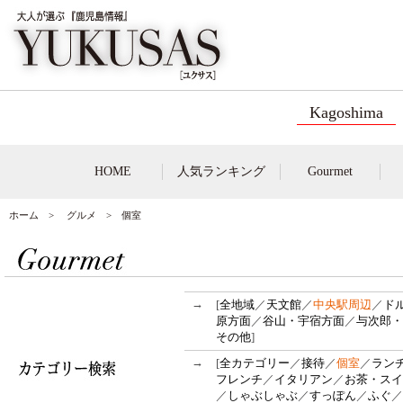
Kagoshima
HOME
人気ランキング
Gourmet
ホーム
>
グルメ
> 個室
→
[
全地域
／
天文館
／
中央駅周辺
／
ド
原方面
／
谷山・宇宿方面
／
与次郎・
その他
]
→
[
全カテゴリー
／
接待
／
個室
／
ラン
フレンチ
／
イタリアン
／
お茶・スイ
／
しゃぶしゃぶ
／
すっぽん
／
ふぐ
／