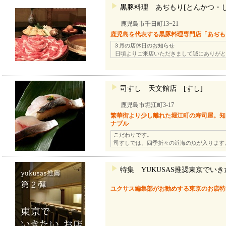
黒豚料理 あぢもり[とんかつ・
鹿児島市千日町13−21
鹿児島を代表する黒豚料理専門店「あぢも
３月の店休日のお知らせ
日頃よりご来店いただきまして誠にありがと
司すし 天文館店 [すし]
鹿児島市堀江町3-17
繁華街より少し離れた堀江町の寿司屋。知
ナブル
こだわりです。
司すしでは、四季折々の近海の魚が入ります
特集 YUKUSAS推奨東京でい
ユクサス編集部がお勧めする東京のお店特