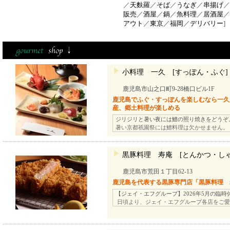
／
天麩羅
／
そば
／
うなぎ
／
串揚げ
／
販売
／
酒屋
／
鍋
／
魚料理
／
居酒屋
／
アウト
／
東京
／
福岡
／
デリバリー
]
小料理 一久 [すっぽん・ふぐ]
鹿児島市山之口町9-28橋口ビル1F
鹿児島でふぐ・すっぽんを楽しむなら一久
産、郷土料理が楽しめる
ジリジリと暑い夜には鱧の照り焼きをどうぞ
暑い京都祇園祭には鱧料理は欠かせません。
黒豚料理 寿庵 [とんかつ・し
鹿児島市荒田１丁目62-13
鹿児島を代表する黒豚専門店「黒豚料理 
【ジェイ・エフグループ】2026年5月の臨時
日頃より、ジェイ・エフグループ各店をご愛