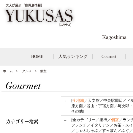
Kagoshima
HOME
人気ランキング
Gourmet
ホーム
>
グルメ
> 個室
→
[
全地域
／
天文館
／
中央駅周辺
／
ド
原方面
／
谷山・宇宿方面
／
与次郎・
その他
]
→
[
全カテゴリー
／
接待
／
個室
／
ラン
フレンチ
／
イタリアン
／
お茶・スイ
／
しゃぶしゃぶ
／
すっぽん
／
ふぐ
／