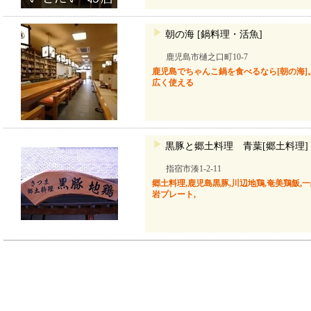
朝の海 [鍋料理・活魚]
鹿児島市樋之口町10-7
鹿児島でちゃんこ鍋を食べるなら[朝の海
広く使える
黒豚と郷土料理 青葉[郷土料理]
指宿市湊1-2-11
郷土料理,鹿児島黒豚,川辺地鶏,奄美鶏飯,一
岩プレート,