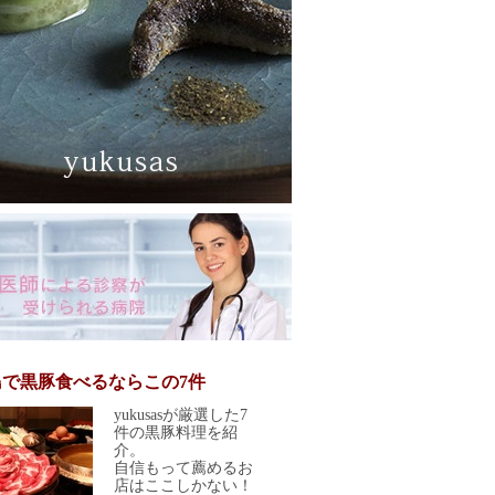
島で黒豚食べるならこの7件
yukusasが厳選した7
件の黒豚料理を紹
介。
自信もって薦めるお
店はここしかない！