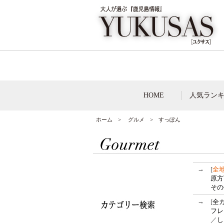
HOME
人気ラン
ホーム
>
グルメ
> すっぽん
→
[
全
原方
その
→
[
全
フレ
／
し