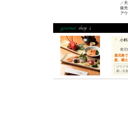
／
天
販売
アウ
小料
鹿児
鹿児島
産、郷
ジリジ
暑い京