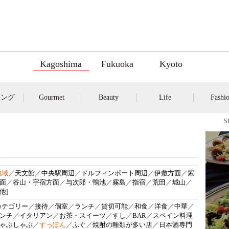
Kagoshima
Fukuoka
Kyoto
キング
Gourmet
Beauty
Life
Fashi
地域
／
天文館
／
中央駅周辺
／
ドルフィンポート周辺
／
伊敷方面
／
紫
面
／
谷山・宇宿方面
／
与次郎・鴨池
／
霧島
／
指宿
／
荒田
／
城山
／
他
]
カテゴリー
／
接待
／
個室
／
ランチ
／
貸切可能
／
和食
／
洋食
／
中華
／
ンチ
／
イタリアン
／
お茶・スイーツ
／
すし
／
BAR
／
スペイン料理
ゃぶしゃぶ
／
すっぽん
／
ふぐ
／
焼酎の種類が多い店
／
日本酒専門