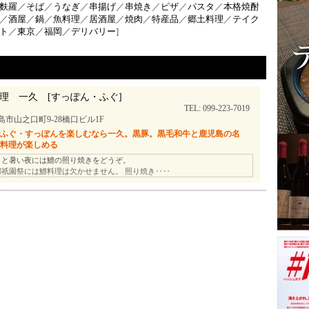
麩羅
／
そば
／
うなぎ
／
串揚げ
／
串焼き
／
ピザ
／
パスタ
／
本格焼酎
／
酒屋
／
鍋
／
魚料理
／
居酒屋
／
焼肉
／
特産品
／
郷土料理
／
テイク
ト
／
東京
／
福岡
／
デリバリー
]
理 一久 [すっぽん・ふぐ]
TEL: 099-223-7019
島市山之口町9-28橋口ビル1F
でふぐ・すっぽんを楽しむなら一久。黒豚。黒毛和牛と鹿児島の名
土料理が楽しめる
リと暑い夜には鱧の照り焼きをどうぞ。
都祇園祭には鱧料理は欠かせません。 照り焼き‥‥