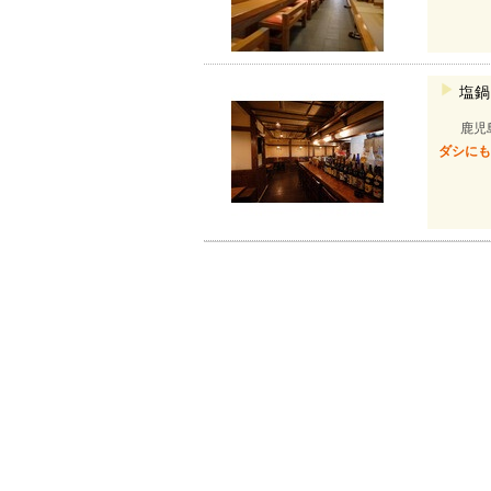
塩鍋
鹿児
ダシに