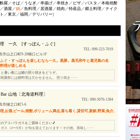
麩羅
／
そば
／
うなぎ
／
串揚げ
／
串焼き
／
ピザ
／
パスタ
／
本格焼酎
／
酒屋
／
鍋
／
魚料理
／
居酒屋
／
焼肉
／
特産品
／
郷土料理
／
テイク
ト
／
東京
／
福岡
／
デリバリー
]
理 一久 [すっぽん・ふぐ]
TEL: 099-223-7019
島市山之口町9-28橋口ビル1F
でふぐ・すっぽんを楽しむなら一久。黒豚。黒毛和牛と鹿児島の名
土料理が楽しめる
リと暑い夜には鱧の照り焼きをどうぞ。
都祇園祭には鱧料理は欠かせません。 照り焼き‥‥
ll Bar 山地〔北海道料理〕
TEL: 090-5076-1384
島市樋之口町5-6
理,お酒,ビール,焼酎,ボリューム満点,落ち着く,貸切可,新鮮,野菜,魚介,
産のアスパラガスをご賞味ください🎵
ラガス（4〜9月）が旬を迎えております！その他、美味し‥‥