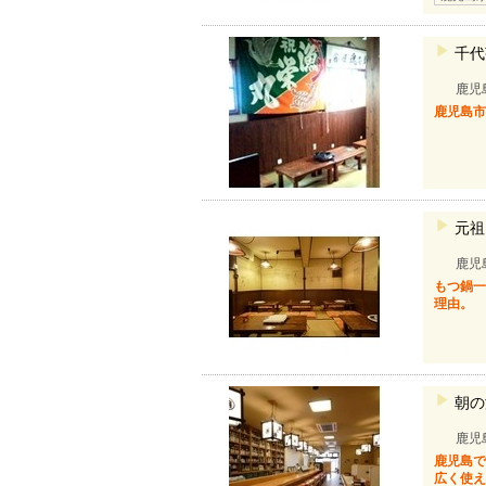
千代
鹿児
鹿児島
元祖
鹿児
もつ鍋一
理由。
朝の
鹿児
鹿児島で
広く使