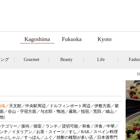
Kagoshima
Fukuoka
Kyoto
キング
Gourmet
Beauty
Life
Fashi
地域
／
天文館
／
中央駅周辺
／
ドルフィンポート周辺
／
伊敷方面
／
紫
面
／
谷山・宇宿方面
／
与次郎・鴨池
／
霧島
／
指宿
／
荒田
／
城山
／
他
]
カテゴリー
／
接待
／
個室
／
ランチ
／
貸切可能
／
和食
／
洋食
／
中華
／
ンチ
／
イタリアン
／
お茶・スイーツ
／
すし
／
BAR
／
スペイン料理
ゃぶしゃぶ
／
すっぽん
／
ふぐ
／
焼酎の種類が多い店
／
日本酒専門