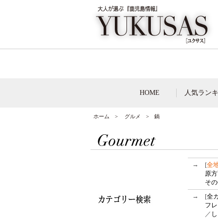
HOME
人気ラン
ホーム
>
グルメ
> 鍋
→
[
全
原方
その
→
[
全
フレ
／
し