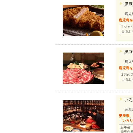
黒豚
鹿児
鹿児島
【ジェイ
日頃よ
黒豚
鹿児
鹿児島
３月の
日頃よ
いろ
薩摩
奥座敷
「いろ
忘年会
鹿児島