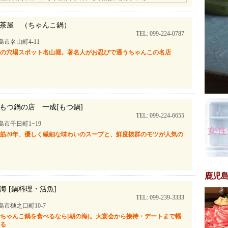
茶屋 （ちゃんこ鍋）
TEL: 099-224-0787
島市名山町4-11
市の穴場スポット名山堀。著名人がお忍びで通うちゃんこの名店
もつ鍋の店 一成[もつ鍋]
TEL: 099-224-6655
島市千日町1−19
筋20年、優しく繊細な味わいのスープと、鮮度抜群のモツが人気の
鹿児
海 [鍋料理・活魚]
TEL: 099-239-3333
島市樋之口町10-7
ちゃんこ鍋を食べるなら[朝の海]。大宴会から接待・デートまで幅
える