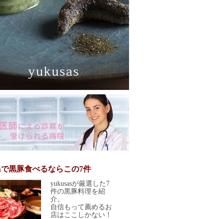
島で黒豚食べるならこの7件
yukusasが厳選した7
件の黒豚料理を紹
介。
自信もって薦めるお
店はここしかない！