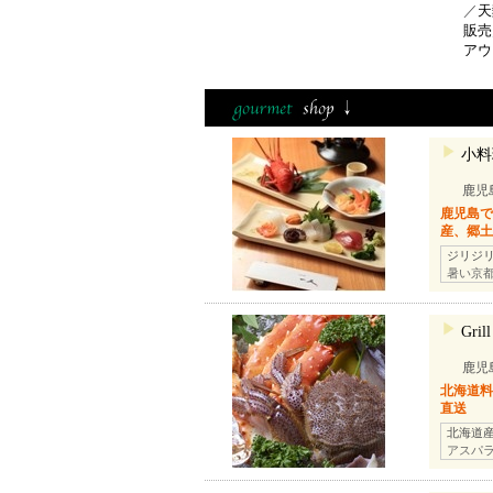
／
天
販売
アウ
小料
鹿児
鹿児島
産、郷
ジリジ
暑い京
Gri
鹿児
北海道料
直送
北海道
アスパ