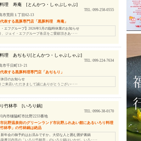
料理 寿庵 [とんかつ・しゃぶしゃぶ]
TEL: 099-258-0555
島市荒田１丁目62-13
を代表する黒豚専門店「黒豚料理 寿庵」
・エフグループ】2026年5月の臨時休業のお知らせ
り、ジェイ・エフグループ各店をご愛顧頂きあ‥‥
料理 あぢもり[とんかつ・しゃぶしゃぶ]
TEL: 099-224-7634
島市千日町13−21
を代表する黒豚料理専門店「あぢもり」
店休日のお知らせ
りご来店いただきまして誠にありがとうござい‥‥
り竹林亭 [いろり鍋]
TEL: 0996-38-0170
川内市樋脇町市比野2233番地
、市比野温泉街のグリーンランド市比野ふれあい館にあるいろり料理
り竹林亭」の竹林鍋は絶品
・新年会の御予約はお済みですか。大切な人と囲む囲炉裏鍋
県薩摩川内市の「いろり竹林亭」のいろり鍋はいかが。いろ‥‥