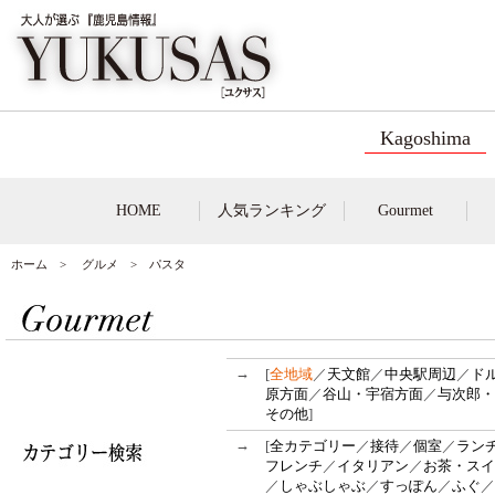
Kagoshima
HOME
人気ランキング
Gourmet
ホーム
>
グルメ
> パスタ
→
[
全地域
／
天文館
／
中央駅周辺
／
ド
原方面
／
谷山・宇宿方面
／
与次郎・
その他
]
→
[
全カテゴリー
／
接待
／
個室
／
ラン
フレンチ
／
イタリアン
／
お茶・スイ
／
しゃぶしゃぶ
／
すっぽん
／
ふぐ
／