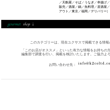
／
天麩羅
／
そば
／
うなぎ
／
串揚げ
／
販売
／
酒屋
／
鍋
／
魚料理
／
居酒屋
／
アウト
／
東京
／
福岡
／
デリバリー
]
このカテゴリーは、現在ユクサスで掲載できる情報
「このお店がオススメ」といった有力な情報をお持ちの
編集部で調査を行い、掲載を検討いたします。ご協力よ
お問い合わせ先：