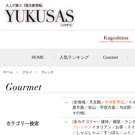
Kagoshima
HOME
人気ランキング
Gourmet
ホーム
>
グルメ
> フレンチ
→
[
全地域
／
天文館
／
中央駅周辺
／
ド
原方面
／
谷山・宇宿方面
／
与次郎・
その他
]
→
[
全カテゴリー
／
接待
／
個室
／
ラン
フレンチ
／
イタリアン
／
お茶・スイ
／
しゃぶしゃぶ
／
すっぽん
／
ふぐ
／