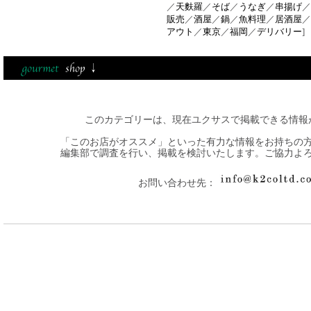
／
天麩羅
／
そば
／
うなぎ
／
串揚げ
／
販売
／
酒屋
／
鍋
／
魚料理
／
居酒屋
／
アウト
／
東京
／
福岡
／
デリバリー
]
このカテゴリーは、現在ユクサスで掲載できる情報
「このお店がオススメ」といった有力な情報をお持ちの
編集部で調査を行い、掲載を検討いたします。ご協力よ
お問い合わせ先：