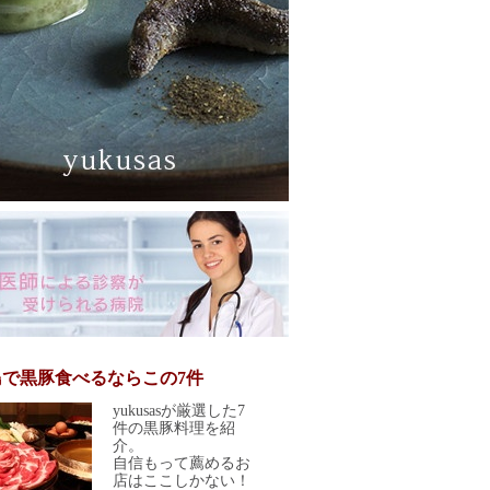
島で黒豚食べるならこの7件
yukusasが厳選した7
件の黒豚料理を紹
介。
自信もって薦めるお
店はここしかない！