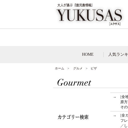
HOME
人気ラン
ホーム
>
グルメ
> ピザ
→
[
全
原方
その
→
[
全
フレ
／
し