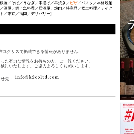
麩羅
／
そば
／
うなぎ
／
串揚げ
／
串焼き
／
ピザ
／
パスタ
／
本格焼酎
／
酒屋
／
鍋
／
魚料理
／
居酒屋
／
焼肉
／
特産品
／
郷土料理
／
テイク
ト
／
東京
／
福岡
／
デリバリー
]
在ユクサスで掲載できる情報がありません。
いった有力な情報をお持ちの方、ご一報ください。
を検討いたします。ご協力よろしくお願いします。
わせ先：