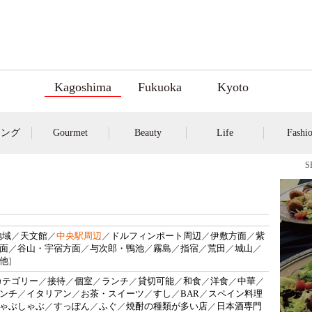
Kagoshima
Fukuoka
Kyoto
キング
Gourmet
Beauty
Life
Fashi
地域
／
天文館
／
中央駅周辺
／
ドルフィンポート周辺
／
伊敷方面
／
紫
面
／
谷山・宇宿方面
／
与次郎・鴨池
／
霧島
／
指宿
／
荒田
／
城山
／
他
]
カテゴリー
／
接待
／
個室
／
ランチ
／
貸切可能
／
和食
／
洋食
／
中華
／
ンチ
／
イタリアン
／
お茶・スイーツ
／
すし
／
BAR
／
スペイン料理
ゃぶしゃぶ
／
すっぽん
／
ふぐ
／
焼酎の種類が多い店
／
日本酒専門