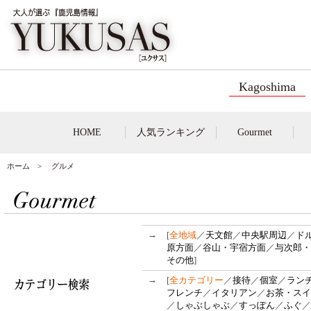
Kagoshima
HOME
人気ランキング
Gourmet
ホーム
> グルメ
→
[
全地域
／
天文館
／
中央駅周辺
／
ド
原方面
／
谷山・宇宿方面
／
与次郎・
その他
]
→
[
全カテゴリー
／
接待
／
個室
／
ラン
フレンチ
／
イタリアン
／
お茶・スイ
／
しゃぶしゃぶ
／
すっぽん
／
ふぐ
／