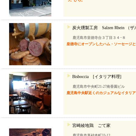
つ。ひら。
炭火燻製工房 Salzen Rhein
鹿児島市皇徳寺台３丁目３４−８
皇徳寺にオープンしたハム・ソーセージと
Bisboccia [イタリア料理]
鹿児島市中央町21-27南香園ビル
鹿児島中央駅近くのカジュアルなイタリア
宮崎綾地鶏 ごて家
鹿児島市真砂本町33-12