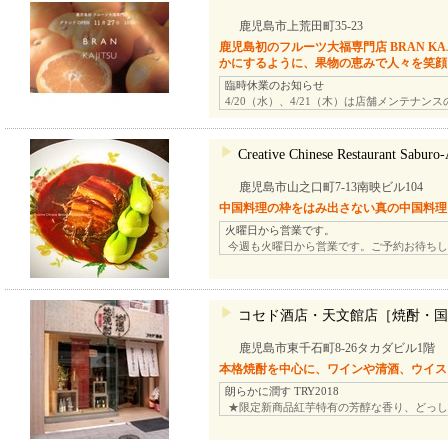
鹿児島市上荒田町35-23
鹿児島初のフルーツ大福専門店 BRAN KA
かにするように、果物の恵みで人々を笑顔
臨時休業のお知らせ
4/20（水）、4/21（木）は店舗メンテナン
Creative Chinese Restaurant S
鹿児島市山之口町7-13南映ビル104
中国料理の枠をはみ出さない真の中国料理
火曜日から営業です。
今週も火曜日から営業です。ご予約お待ちし
コセド酒店・天文館店［焼酎・国
鹿児島市東千石町8-26タカダビル1階
本格焼酎を中心に、ワインや清酒、ウイス
朗らかに潤す TRY2018
★限定新商品紅芋特有の芳醇な香り、どっし