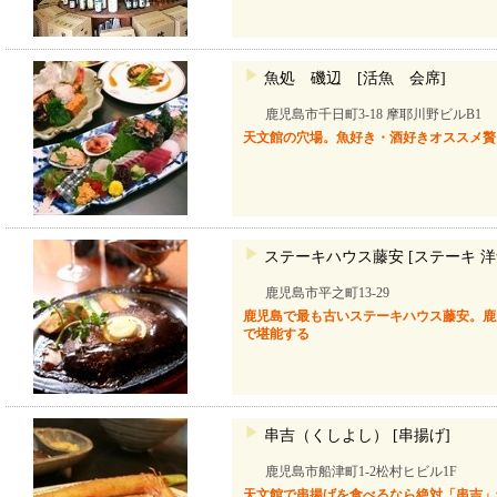
魚処 磯辺 [活魚 会席]
鹿児島市千日町3-18 摩耶川野ビルB1
天文館の穴場。魚好き・酒好きオススメ贅
ステーキハウス藤安 [ステーキ 洋
鹿児島市平之町13-29
鹿児島で最も古いステーキハウス藤安。鹿
で堪能する
串吉（くしよし） [串揚げ]
鹿児島市船津町1-2松村ヒビル1F
天文館で串揚げを食べるなら絶対「串吉」