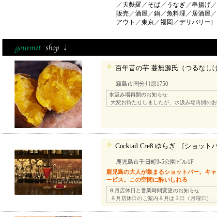
／
天麩羅
／
そば
／
うなぎ
／
串揚げ
／
販売
／
酒屋
／
鍋
／
魚料理
／
居酒屋
／
アウト
／
東京
／
福岡
／
デリバリー
]
百年昔の芋 蔓無源氏（つるなし
霧島市国分川原1750
水汲み場再開のお知らせ
大変お待たせしましたが、水汲み場再開のお
Cocktail Cre8 ゆらぎ [ショット
鹿児島市千日町9-5公園ビル1F
鹿児島の大人が集まるショットバー。キャ
ービス。この空間に酔いしれる
８月店休日と営業時間変更のお知らせ
８月店休日のご案内８月は３日（月曜日）、