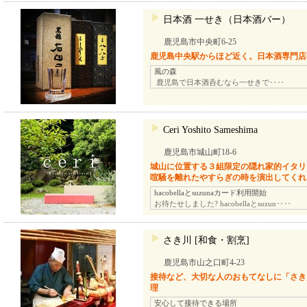
日本酒 一せき（日本酒バー）
鹿児島市中央町6-25
鹿児島中央駅からほど近く。日本酒専門店
風の森
鹿児島で日本酒呑むなら一せきで‥‥
Ceri Yoshito Sameshima
鹿児島市城山町18-6
城山に位置する３組限定の隠れ家的イタリ
喧騒を離れたやすらぎの時を演出してくれ
hacobellaとsuzunaカード利用開始
お待たせしました? hacobellaとsuzun‥‥
さき川 [和食・割烹]
鹿児島市山之口町4-23
接待など、大切な人のおもてなしに「さき
理
安心して接待できる場所