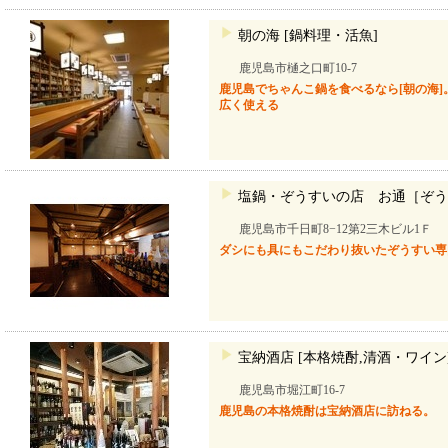
朝の海 [鍋料理・活魚]
鹿児島市樋之口町10-7
鹿児島でちゃんこ鍋を食べるなら[朝の海
広く使える
塩鍋・ぞうすいの店 お通［ぞう
鹿児島市千日町8−12第2三木ビル1Ｆ
ダシにも具にもこだわり抜いたぞうすい専
宝納酒店 [本格焼酎,清酒・ワイン
鹿児島市堀江町16-7
鹿児島の本格焼酎は宝納酒店に訪ねる。