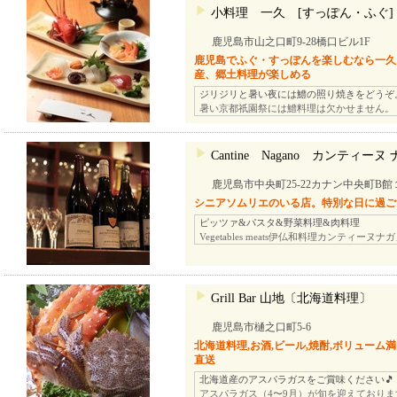
小料理 一久 [すっぽん・ふぐ]
鹿児島市山之口町9-28橋口ビル1F
鹿児島でふぐ・すっぽんを楽しむなら一久
産、郷土料理が楽しめる
ジリジリと暑い夜には鱧の照り焼きをどうぞ
暑い京都祇園祭には鱧料理は欠かせません。
Cantine Nagano カンティーヌ
鹿児島市中央町25-22カナン中央町B館
シニアソムリエのいる店。特別な日に過ご
ピッツァ&パスタ&野菜料理&肉料理
Vegetables meats伊仏和料理カンティーヌナ
Grill Bar 山地〔北海道料理〕
鹿児島市樋之口町5-6
北海道料理,お酒,ビール,焼酎,ボリューム満点
直送
北海道産のアスパラガスをご賞味ください🎵
アスパラガス（4〜9月）が旬を迎えており