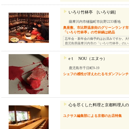
いろり竹林亭 [いろり鍋]
薩摩川内市樋脇町市比野2233番地
奥座敷、市比野温泉街のグリーンランド市
「いろり竹林亭」の竹林鍋は絶品
忘年会・新年会の御予約はお済みですか。大
鹿児島県薩摩川内市の「いろり竹林亭」のい
eｔ NOU（エヌゥ）
鹿児島市千日町9-19
シェフの感性が冴えわたるモダンフレンチ「
心を尽くした料理と京都料理人のお
ユクサス編集部による京都のお店特集