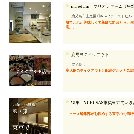
mariofarm マリオファーム〔串
鹿児島市上之園町8-14ファーストビル
畑でとれた美味しくて新鮮な野菜たち、備
店。、
鹿児島テイクアウト
鹿児島市
鹿児島のテイクアウトと配達グルメをご紹
特集 YUKUSAS推奨東京でい
ユクサス編集部がお勧めする東京のお店特