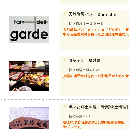
天然酵母パン ｇａｒｄｅ
指宿市湊１ー１０ー８
天然酵母パン ｇａｒｄｅ（ガルデ） 鹿
中から厳選素材を使った全国発送可能な天
御菓子司 鳥越屋
指宿市湯の浜4-11-9
指宿の地元食材を使った和菓子が人気の老
黒豚と郷土料理 青葉[郷土料理]
指宿市湊1-2-11
郷土料理,鹿児島黒豚,川辺地鶏,奄美鶏飯,一
岩プレート,