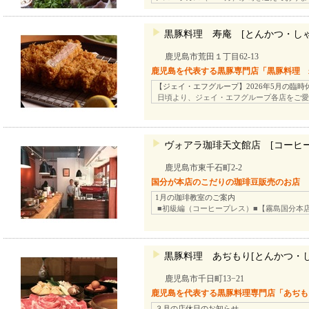
黒豚料理 寿庵 [とんかつ・し
鹿児島市荒田１丁目62-13
鹿児島を代表する黒豚専門店「黒豚料理 
【ジェイ・エフグループ】2026年5月の臨時
日頃より、ジェイ・エフグループ各店をご愛
ヴォアラ珈琲天文館店 [コーヒー
鹿児島市東千石町2-2
国分が本店のこだりの珈琲豆販売のお店
1月の珈琲教室のご案内
■初級編（コーヒープレス）■【霧島国分本店
黒豚料理 あぢもり[とんかつ・
鹿児島市千日町13−21
鹿児島を代表する黒豚料理専門店「あぢも
３月の店休日のお知らせ