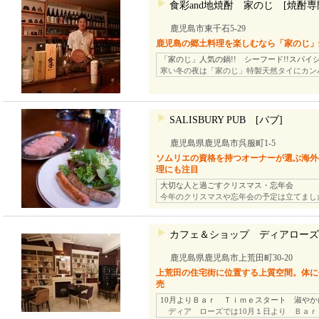
食彩and地焼酎 家のじ [焼酎専
鹿児島市東千石5-29
鹿児島の郷土料理を楽しむなら「家のじ」焼
「家のじ」人気の鍋!! シーフード!!スパイ
寒い冬の夜は「家のじ」特製天然タイにカン
SALISBURY PUB [パブ]
鹿児島県鹿児島市呉服町1-5
ソムリエの資格を持つオーナーが選ぶ海外
理にも注目
大切な人と過ごすクリスマス・忘年会
今年のクリスマスや忘年会の予定は立てまし
カフェ＆ショップ ディアローズ
鹿児島県鹿児島市上荒田町30-20
上荒田の住宅街に位置する上質空間。体に
売
10月よりＢａｒ Ｔｉｍｅスタート 淑や
ディア ローズでは10月１日より Ｂａｒ