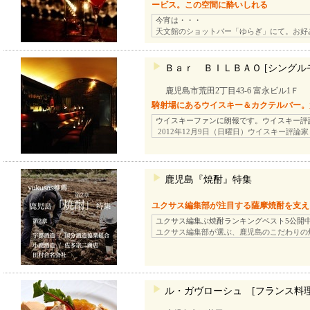
ービス。この空間に酔いしれる
今宵は・・・
天文館のショットバー「ゆらぎ」にて。お好
Ｂａｒ ＢＩＬＢＡＯ [シングル
鹿児島市荒田2丁目43-6 富永ビル1Ｆ
騎射場にあるウイスキー＆カクテルバー。
ウイスキーファンに朗報です。ウイスキー評
2012年12月9日（日曜日）ウイスキー評論
鹿児島『焼酎』特集
ユクサス編集部が注目する薩摩焼酎を支え
ユクサス編集ぶ焼酎ランキングベスト5公開
ユクサス編集部が選ぶ、鹿児島のこだわりの
ル・ガヴローシュ [フランス料理