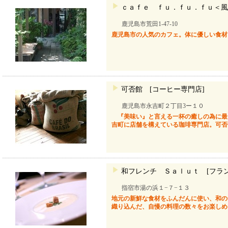
ｃａｆｅ ｆｕ．ｆｕ．ｆｕ＜風
鹿児島市荒田1-47-10
鹿児島市の人気のカフェ。体に優しい食材
可否館 [コーヒー専門店]
鹿児島市永吉町２丁目3ー１０
『美味い』と言える一杯の癒しの為に最
吉町に店舗を構えている珈琲専門店。可否
和フレンチ Ｓａｌｕｔ [フラン
指宿市湯の浜１−７−１３
地元の新鮮な食材をふんだんに使い、和の
織り込んだ、自慢の料理の数々をお楽しめ