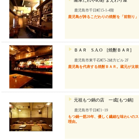
薩摩だれやめ処 まえわり屋
鹿児島市千日町15-1-4階
鹿児島が誇るこだわりの焼酎を「前割り」
ＢＡＲ S.A.O [焼酎ＢＡＲ]
鹿児島市東千石町5-2緒方ビル 2F
鹿児島を代表する焼酎ＢＡＲ。蔵元が太鼓
元祖もつ鍋の店 一成[もつ鍋]
鹿児島市千日町1−19
もつ鍋一筋20年、優しく繊細な味わいの
理由。