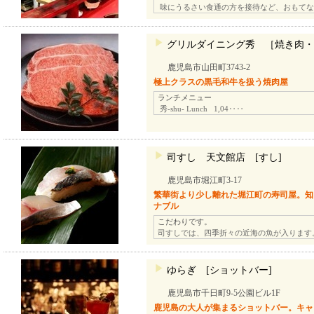
味にうるさい食通の方を接待など、おもてな
グリルダイニング秀 ［焼き肉・
鹿児島市山田町3743-2
極上クラスの黒毛和牛を扱う焼肉屋
ランチメニュー
秀-shu- Lunch 1,04‥‥
司すし 天文館店 [すし]
鹿児島市堀江町3-17
繁華街より少し離れた堀江町の寿司屋。知
ナブル
こだわりです。
司すしでは、四季折々の近海の魚が入ります
ゆらぎ [ショットバー]
鹿児島市千日町9-5公園ビル1F
鹿児島の大人が集まるショットバー。キャ