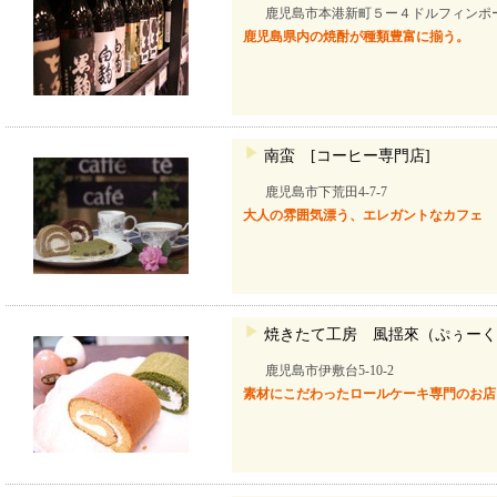
鹿児島市本港新町５ー４ドルフィンポ
鹿児島県内の焼酎が種類豊富に揃う。
南蛮 [コーヒー専門店]
鹿児島市下荒田4-7-7
大人の雰囲気漂う、エレガントなカフェ
焼きたて工房 風揺來（ぷぅーく
鹿児島市伊敷台5-10-2
素材にこだわったロールケーキ専門のお店