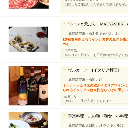
日頃よりご来店いただきまして誠にありがと
ワインと天ぷら MAEYASHIK
鹿児島市東千石3-41キャパルボ1F
120種類を超えるワインと素材の風味を
める
年末年始
年内は３０日まで。お正月休みは例年よりち
ヴルカーノ [イタリア料理]
鹿児島市東千石町5-27
オーナーソムリエの選ぶイタリアワインは
られるイタリアンは女性ならではの優しい
函館より
美味しい白子が入荷しましたよ〜 ‥‥
季楽料理 志の和（和食・小料理
鹿児島市山之口町8-34 ウノキビル1F