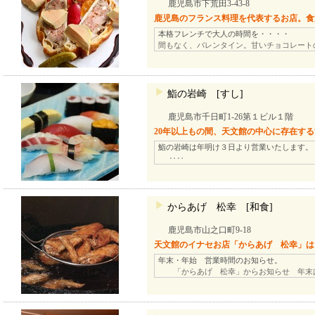
鹿児島市下荒田3-43-8
鹿児島のフランス料理を代表するお店。食
本格フレンチで大人の時間を・・・・
間もなく、バレンタイン。甘いチョコレート
鮨の岩崎 [すし]
鹿児島市千日町1-26第１ビル１階
20年以上もの間、天文館の中心に存在す
鮨の岩崎は年明け３日より営業いたします。
‥‥
からあげ 松幸 [和食]
鹿児島市山之口町9-18
天文館のイナセお店「からあげ 松幸」は
年末・年始 営業時間のお知らせ。
「からあげ 松幸」からお知らせ 年末は