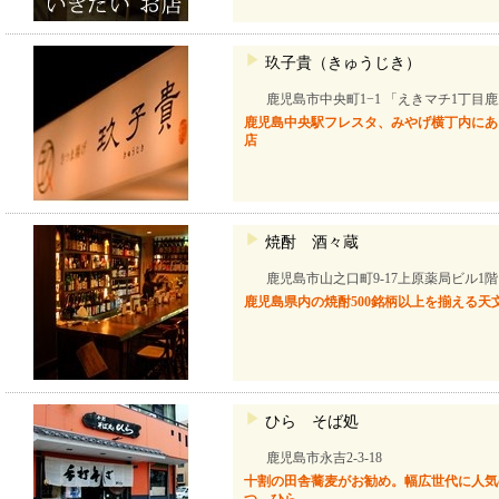
玖子貴（きゅうじき）
鹿児島市中央町1−1 「えきマチ1丁目
鹿児島中央駅フレスタ、みやげ横丁内にあ
店
焼酎 酒々蔵
鹿児島市山之口町9-17上原薬局ビル1階
鹿児島県内の焼酎500銘柄以上を揃える
ひら そば処
鹿児島市永吉2-3-18
十割の田舎蕎麦がお勧め。幅広世代に人気