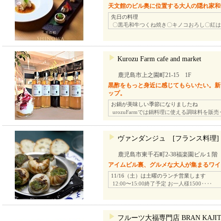
天文館のビル奥に位置する大人の隠れ家和
先日の料理
〇黒毛和牛つくね焼き〇キノコおろし〇紅は
Kurozu Farm cafe and market
鹿児島市上之園町21-15 1F
黒酢をもっと身近に感じてもらいたい。新
ップ。
お鍋が美味しい季節になりましたね
urozuFarmでは鍋料理に使える調味料を販売
ヴァンダンジュ [フランス料理]
鹿児島市東千石町2-38福楽園ビル１階
アイムビル裏、グルメな大人が集まるワイ
11/16（土）は土曜のランチ営業します
12:00〜15:00終了予定 お一人様1500‥‥
フルーツ大福専門店 BRAN KAJIT