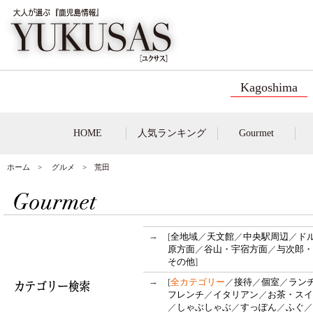
Kagoshima
HOME
人気ランキング
Gourmet
ホーム
>
グルメ
> 荒田
→
[
全地域
／
天文館
／
中央駅周辺
／
ド
原方面
／
谷山・宇宿方面
／
与次郎・
その他
]
→
[
全カテゴリー
／
接待
／
個室
／
ラン
フレンチ
／
イタリアン
／
お茶・スイ
／
しゃぶしゃぶ
／
すっぽん
／
ふぐ
／