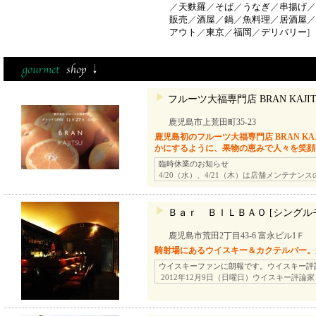
／
天麩羅
／
そば
／
うなぎ
／
串揚げ
／
販売
／
酒屋
／
鍋
／
魚料理
／
居酒屋
／
アウト
／
東京
／
福岡
／
デリバリー
]
フルーツ大福専門店 BRAN KAJIT
鹿児島市上荒田町35-23
鹿児島初のフルーツ大福専門店 BRAN KA
かにするように、果物の恵みで人々を笑顔
臨時休業のお知らせ
4/20（水）、4/21（木）は店舗メンテナン
Ｂａｒ ＢＩＬＢＡＯ [シングル
鹿児島市荒田2丁目43-6 富永ビル1Ｆ
騎射場にあるウイスキー＆カクテルバー。
ウイスキーファンに朗報です。ウイスキー評
2012年12月9日（日曜日）ウイスキー評論