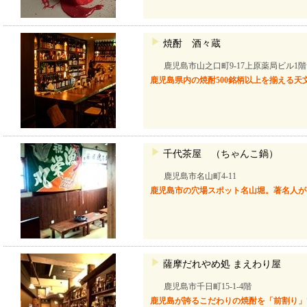
焼酎 酒々蔵
鹿児島市山之口町9-17上原薬局ビル1階
鹿児島県内の焼酎500銘柄以上を揃える
千代茶屋 （ちゃんこ鍋）
鹿児島市名山町4-11
鹿児島市の穴場スポット名山堀。著名人が
薩摩だれやめ処 まえわり屋
鹿児島市千日町15-1-4階
鹿児島が誇るこだわりの焼酎を「前割り」