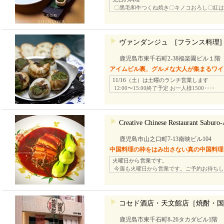
〇黒毛和牛つくね焼き〇キノコおろし〇紅は
ヴァンダンジュ [フランス料理]
鹿児島市東千石町2-38福楽園ビル１階
アイムビル裏、グルメな大人が集まるワイ
11/16（土）は土曜のランチ営業します
12:00〜15:00終了予定 お一人様1500‥‥
Creative Chinese Restaurant S
鹿児島市山之口町7-13南映ビル104
中国料理の枠をはみ出さない真の中国料理
火曜日から営業です。
今週も火曜日から営業です。ご予約お待ちし
コセド酒店・天文館店［焼酎・国
鹿児島市東千石町8-26タカダビル1階