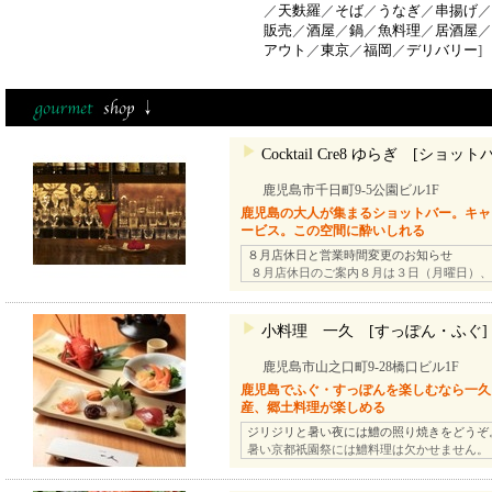
／
天麩羅
／
そば
／
うなぎ
／
串揚げ
／
販売
／
酒屋
／
鍋
／
魚料理
／
居酒屋
／
アウト
／
東京
／
福岡
／
デリバリー
]
Cocktail Cre8 ゆらぎ [ショット
鹿児島市千日町9-5公園ビル1F
鹿児島の大人が集まるショットバー。キャ
ービス。この空間に酔いしれる
８月店休日と営業時間変更のお知らせ
８月店休日のご案内８月は３日（月曜日）、
小料理 一久 [すっぽん・ふぐ]
鹿児島市山之口町9-28橋口ビル1F
鹿児島でふぐ・すっぽんを楽しむなら一久
産、郷土料理が楽しめる
ジリジリと暑い夜には鱧の照り焼きをどうぞ
暑い京都祇園祭には鱧料理は欠かせません。