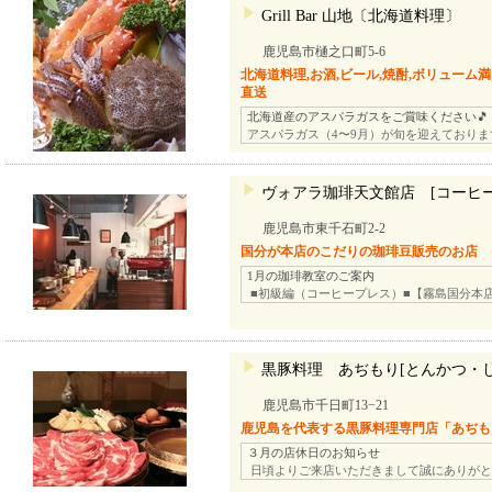
Grill Bar 山地〔北海道料理〕
鹿児島市樋之口町5-6
北海道料理,お酒,ビール,焼酎,ボリューム満点
直送
北海道産のアスパラガスをご賞味ください🎵
アスパラガス（4〜9月）が旬を迎えており
ヴォアラ珈琲天文館店 [コーヒー
鹿児島市東千石町2-2
国分が本店のこだりの珈琲豆販売のお店
1月の珈琲教室のご案内
■初級編（コーヒープレス）■【霧島国分本店
黒豚料理 あぢもり[とんかつ・
鹿児島市千日町13−21
鹿児島を代表する黒豚料理専門店「あぢも
３月の店休日のお知らせ
日頃よりご来店いただきまして誠にありがと