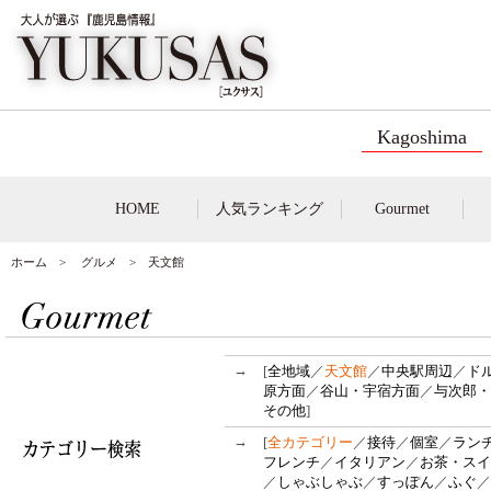
Kagoshima
HOME
人気ランキング
Gourmet
ホーム
>
グルメ
> 天文館
→
[
全地域
／
天文館
／
中央駅周辺
／
ド
原方面
／
谷山・宇宿方面
／
与次郎・
その他
]
→
[
全カテゴリー
／
接待
／
個室
／
ラン
フレンチ
／
イタリアン
／
お茶・スイ
／
しゃぶしゃぶ
／
すっぽん
／
ふぐ
／