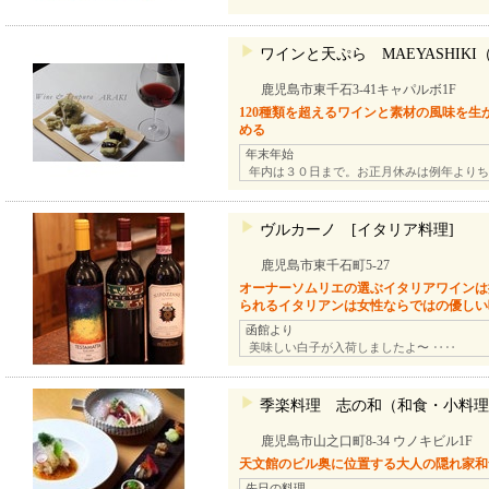
ワインと天ぷら MAEYASHIK
鹿児島市東千石3-41キャパルボ1F
120種類を超えるワインと素材の風味を
める
年末年始
年内は３０日まで。お正月休みは例年よりち
ヴルカーノ [イタリア料理]
鹿児島市東千石町5-27
オーナーソムリエの選ぶイタリアワインは
られるイタリアンは女性ならではの優しい
函館より
美味しい白子が入荷しましたよ〜 ‥‥
季楽料理 志の和（和食・小料理
鹿児島市山之口町8-34 ウノキビル1F
天文館のビル奥に位置する大人の隠れ家和
先日の料理