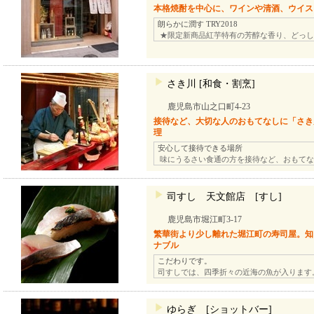
本格焼酎を中心に、ワインや清酒、ウイス
朗らかに潤す TRY2018
★限定新商品紅芋特有の芳醇な香り、どっし
さき川 [和食・割烹]
鹿児島市山之口町4-23
接待など、大切な人のおもてなしに「さき
理
安心して接待できる場所
味にうるさい食通の方を接待など、おもてな
司すし 天文館店 [すし]
鹿児島市堀江町3-17
繁華街より少し離れた堀江町の寿司屋。知
ナブル
こだわりです。
司すしでは、四季折々の近海の魚が入ります
ゆらぎ [ショットバー]