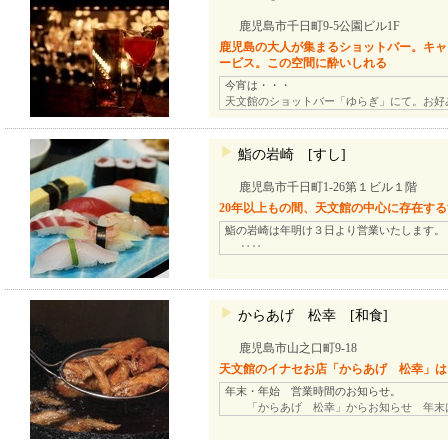
鹿児島市千日町9-5公園ビル1F
鹿児島の大人が集まるショットバー。キャ
ービス。この空間に酔いしれる
今宵は・・・
天文館のショットバー「ゆらぎ」にて。お好
鮨の岩崎 [すし]
鹿児島市千日町1-26第１ビル１階
20年以上もの間、天文館の中心に存在す
鮨の岩崎は年明け３日より営業いたします。
‥‥
からあげ 松幸 [和食]
鹿児島市山之口町9-18
天文館のイナセお店「からあげ 松幸」は
年末・年始 営業時間のお知らせ。
「からあげ 松幸」からお知らせ 年末は