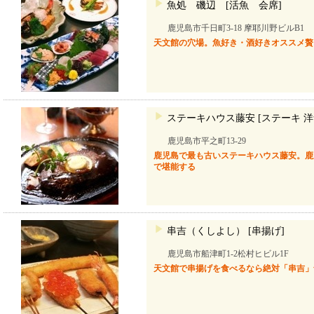
魚処 磯辺 [活魚 会席]
鹿児島市千日町3-18 摩耶川野ビルB1
天文館の穴場。魚好き・酒好きオススメ贅
ステーキハウス藤安 [ステーキ 洋
鹿児島市平之町13-29
鹿児島で最も古いステーキハウス藤安。鹿
で堪能する
串吉（くしよし） [串揚げ]
鹿児島市船津町1-2松村ヒビル1F
天文館で串揚げを食べるなら絶対「串吉」