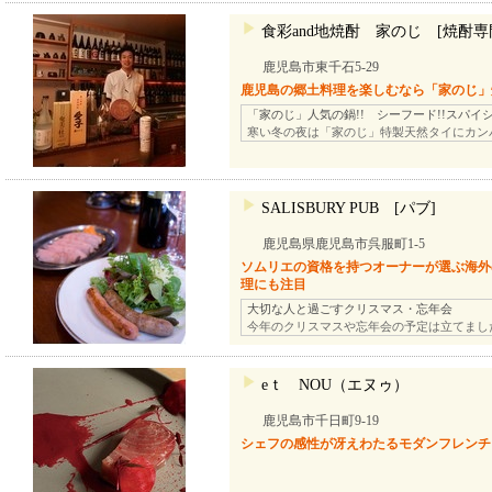
食彩and地焼酎 家のじ [焼酎専
鹿児島市東千石5-29
鹿児島の郷土料理を楽しむなら「家のじ」焼
「家のじ」人気の鍋!! シーフード!!スパイ
寒い冬の夜は「家のじ」特製天然タイにカン
SALISBURY PUB [パブ]
鹿児島県鹿児島市呉服町1-5
ソムリエの資格を持つオーナーが選ぶ海外
理にも注目
大切な人と過ごすクリスマス・忘年会
今年のクリスマスや忘年会の予定は立てまし
eｔ NOU（エヌゥ）
鹿児島市千日町9-19
シェフの感性が冴えわたるモダンフレンチ「