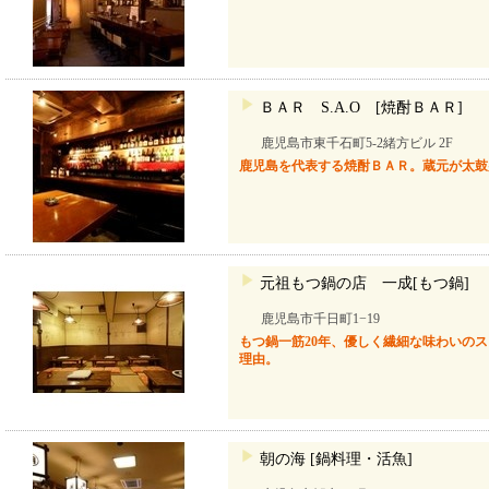
ＢＡＲ S.A.O [焼酎ＢＡＲ]
鹿児島市東千石町5-2緒方ビル 2F
鹿児島を代表する焼酎ＢＡＲ。蔵元が太鼓
元祖もつ鍋の店 一成[もつ鍋]
鹿児島市千日町1−19
もつ鍋一筋20年、優しく繊細な味わいの
理由。
朝の海 [鍋料理・活魚]