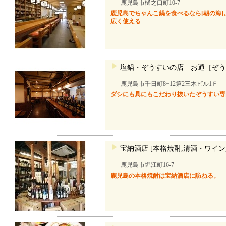
鹿児島市樋之口町10-7
鹿児島でちゃんこ鍋を食べるなら[朝の海
広く使える
塩鍋・ぞうすいの店 お通［ぞう
鹿児島市千日町8−12第2三木ビル1Ｆ
ダシにも具にもこだわり抜いたぞうすい専
宝納酒店 [本格焼酎,清酒・ワイン
鹿児島市堀江町16-7
鹿児島の本格焼酎は宝納酒店に訪ねる。