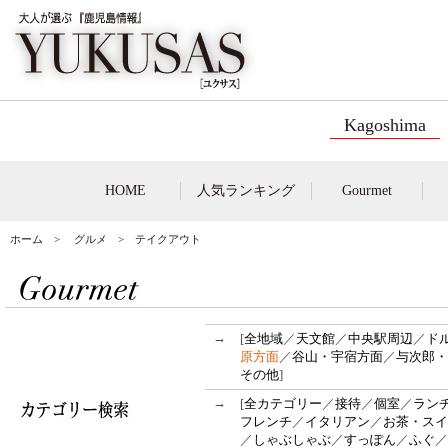
Kagoshima
HOME
人気ランキング
Gourmet
ホーム
>
グルメ
> テイクアウト
→
[
全地域
／
天文館
／
中央駅周辺
／
ド
原方面
／
谷山・宇宿方面
／
与次郎・
その他
]
→
[
全カテゴリー
／
接待
／
個室
／
ラン
フレンチ
／
イタリアン
／
お茶・スイ
／
しゃぶしゃぶ
／
すっぽん
／
ふぐ
／