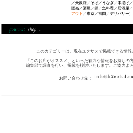
／
天麩羅
／
そば
／
うなぎ
／
串揚げ
／
販売
／
酒屋
／
鍋
／
魚料理
／
居酒屋
／
アウト
／
東京
／
福岡
／
デリバリー
]
このカテゴリーは、現在ユクサスで掲載できる情報
「このお店がオススメ」といった有力な情報をお持ちの
編集部で調査を行い、掲載を検討いたします。ご協力よ
お問い合わせ先：