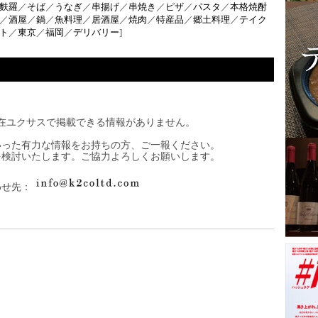
麩羅
／
そば
／
うなぎ
／
串揚げ
／
串焼き
／
ピザ
／
パスタ
／
本格焼酎
／
酒屋
／
鍋
／
魚料理
／
居酒屋
／
焼肉
／
特産品
／
郷土料理
／
テイク
ト
／
東京
／
福岡
／
デリバリー
]
在ユクサスで掲載できる情報がありません。
いった有力な情報をお持ちの方、ご一報ください。
を検討いたします。ご協力よろしくお願いします。
わせ先：