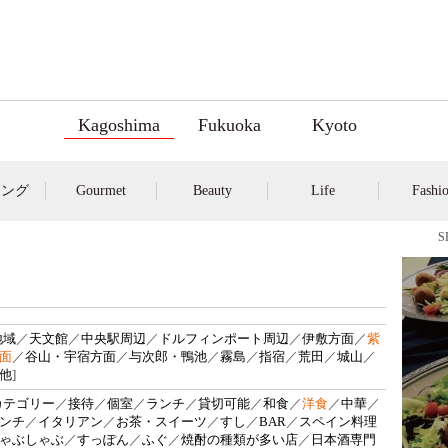
Kagoshima
Fukuoka
Kyoto
キング
Gourmet
Beauty
Life
Fashi
地域
／
天文館
／
中央駅周辺
／
ドルフィンポート周辺
／
伊敷方面
／
紫
面
／
谷山・宇宿方面
／
与次郎・鴨池
／
霧島
／
指宿
／
荒田
／
城山
／
他
]
カテゴリー
／
接待
／
個室
／
ランチ
／
貸切可能
／
和食
／
洋食
／
中華
／
ンチ
／
イタリアン
／
お茶・スイーツ
／
すし
／
BAR
／
スペイン料理
ゃぶしゃぶ
／
すっぽん
／
ふぐ
／
焼酎の種類が多い店
／
日本酒専門