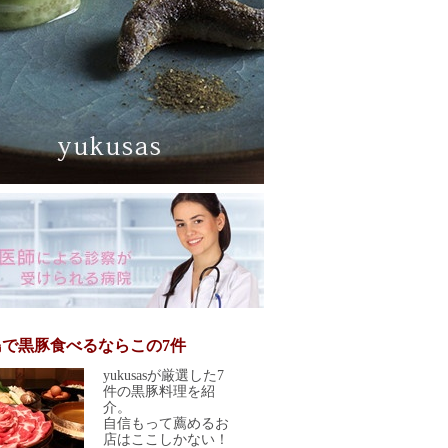
島で黒豚食べるならこの7件
yukusasが厳選した7
件の黒豚料理を紹
介。
自信もって薦めるお
店はここしかない！