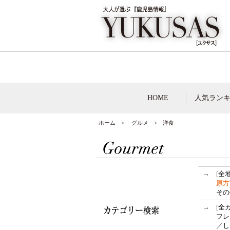
HOME
人気ラン
ホーム
>
グルメ
> 洋食
→
[
全
原方
その
→
[
全
フレ
／
し