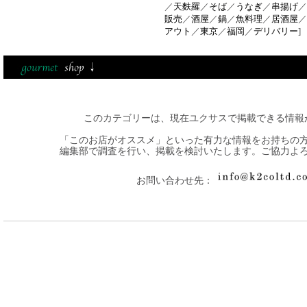
／
天麩羅
／
そば
／
うなぎ
／
串揚げ
／
販売
／
酒屋
／
鍋
／
魚料理
／
居酒屋
／
アウト
／
東京
／
福岡
／
デリバリー
]
このカテゴリーは、現在ユクサスで掲載できる情報
「このお店がオススメ」といった有力な情報をお持ちの
編集部で調査を行い、掲載を検討いたします。ご協力よ
お問い合わせ先：