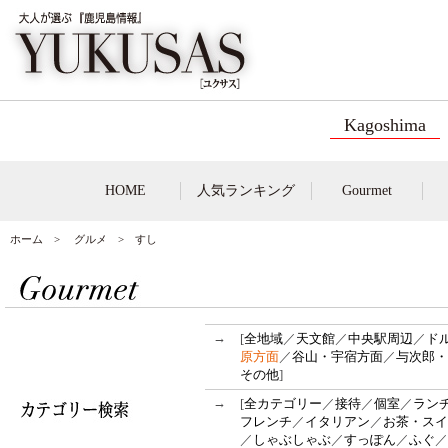
Kagoshima
HOME
人気ランキング
Gourmet
ホーム
>
グルメ
> すし
→
[
全地域
／
天文館
／
中央駅周辺
／
ド
原方面
／
谷山・宇宿方面
／
与次郎・
その他
]
→
[
全カテゴリー
／
接待
／
個室
／
ラン
フレンチ
／
イタリアン
／
お茶・スイ
／
しゃぶしゃぶ
／
すっぽん
／
ふぐ
／