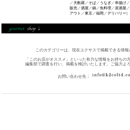
／
天麩羅
／
そば
／
うなぎ
／
串揚げ
／
販売
／
酒屋
／
鍋
／
魚料理
／
居酒屋
／
アウト
／
東京
／
福岡
／
デリバリー
]
このカテゴリーは、現在ユクサスで掲載できる情報
「このお店がオススメ」といった有力な情報をお持ちの
編集部で調査を行い、掲載を検討いたします。ご協力よ
お問い合わせ先：