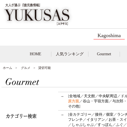
Kagoshima
HOME
人気ランキング
Gourmet
ホーム
>
グルメ
> 貸切可能
→
[
全地域
／
天文館
／
中央駅周辺
／
ド
原方面
／
谷山・宇宿方面
／
与次郎・
その他
]
→
[
全カテゴリー
／
接待
／
個室
／
ラン
フレンチ
／
イタリアン
／
お茶・スイ
／
しゃぶしゃぶ
／
すっぽん
／
ふぐ
／