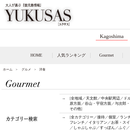
Kagoshima
HOME
人気ランキング
Gourmet
ホーム
>
グルメ
> 洋食
→
[
全地域
／
天文館
／
中央駅周辺
／
ド
原方面
／
谷山・宇宿方面
／
与次郎・
その他
]
→
[
全カテゴリー
／
接待
／
個室
／
ラン
フレンチ
／
イタリアン
／
お茶・スイ
／
しゃぶしゃぶ
／
すっぽん
／
ふぐ
／