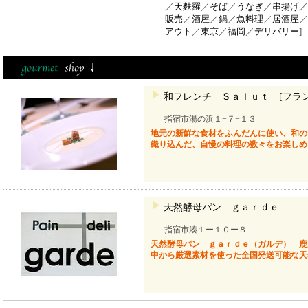
／
天麩羅
／
そば
／
うなぎ
／
串揚げ
／
販売
／
酒屋
／
鍋
／
魚料理
／
居酒屋
／
アウト
／
東京
／
福岡
／
デリバリー
]
和フレンチ Ｓａｌｕｔ [フラン
指宿市湯の浜１−７−１３
地元の新鮮な食材をふんだんに使い、和の
織り込んだ、自慢の料理の数々をお楽しめ
天然酵母パン ｇａｒｄｅ
指宿市湊１ー１０ー８
天然酵母パン ｇａｒｄｅ（ガルデ） 鹿
中から厳選素材を使った全国発送可能な天