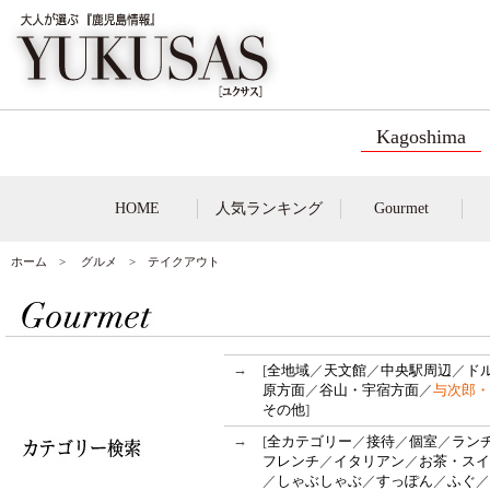
Kagoshima
HOME
人気ランキング
Gourmet
ホーム
>
グルメ
> テイクアウト
→
[
全地域
／
天文館
／
中央駅周辺
／
ド
原方面
／
谷山・宇宿方面
／
与次郎・
その他
]
→
[
全カテゴリー
／
接待
／
個室
／
ラン
フレンチ
／
イタリアン
／
お茶・スイ
／
しゃぶしゃぶ
／
すっぽん
／
ふぐ
／