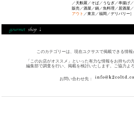
／
天麩羅
／
そば
／
うなぎ
／
串揚げ
／
販売
／
酒屋
／
鍋
／
魚料理
／
居酒屋
／
アウト
／
東京
／
福岡
／
デリバリー
]
このカテゴリーは、現在ユクサスで掲載できる情報
「このお店がオススメ」といった有力な情報をお持ちの
編集部で調査を行い、掲載を検討いたします。ご協力よ
お問い合わせ先：