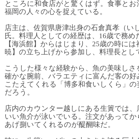
ところに和食店がと驚くはず。食事とお
福岡の人々の心を捉えている。
店主は、佐賀県唐津出身の石倉真孝（い
氏。料理人としての経歴は、16歳で務め
【海浜館】からはじまり、25歳の時に
暁】の立ち上げから参加し、料理長とし
こうした様々な経験から、魚の美味しさ
確かな腕前、バラエティに富んだ客の好
こたえてくれる「博多和食いしくら」の
だろう。
店内のカウンター越しにある生簀では、
いい魚介が泳いでいる。注文があってか
あげ捌いてくれるのが醍醐味だ。