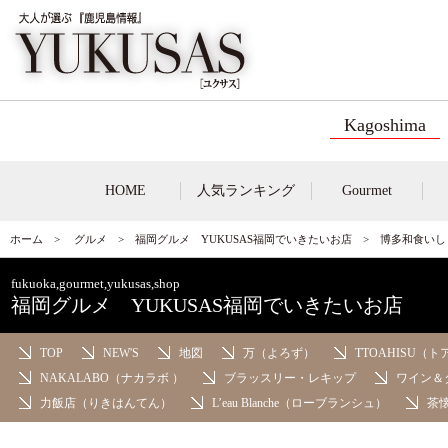
Kagoshima
HOME
人気ランキング
Gourmet
ホーム
>
グルメ
>
福岡グルメ YUKUSAS福岡でいきたいお店
> 博多和食い
fukuoka,gourmet,yukusas,shop
福岡グルメ YUKUSAS福岡でいきたいお店
TOP
NEW'S
地図
万（よろず）
TTOAHISU（
NAKALABO（ナカラボ ）
ブラッスリー・レキップ
ワイン＆
力飯店（りきはんてん）
L’eau Blanche（ローブランシュ）
茶