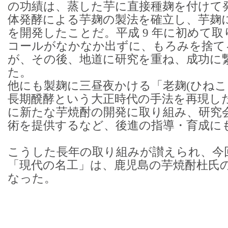
の功績は、蒸した芋に直接種麹を付けて
体発酵による芋麹の製法を確立し、芋麹に
を開発したことだ。平成 9 年に初めて
コールがなかなか出ずに、もろみを捨て
が、その後、地道に研究を重ね、成功に
た。
他にも製麹に三昼夜かける「老麹(ひねこ
長期醗酵という大正時代の手法を再現し
に新たな芋焼酎の開発に取り組み、研究
術を提供するなど、後進の指導・育成に
こうした長年の取り組みが讃えられ、今
「現代の名工」は、鹿児島の芋焼酎杜氏
なった。