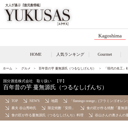
Kagoshima
HOME
人気ランキング
Gourmet
ホーム
>
グルメ
>
百年昔の芋 蔓無源氏（つるなしげんぢ）
> 「現代の名工」
国分酒造株式会社 取り扱い 【芋】
百年昔の芋 蔓無源氏（つるなしげんぢ）
TOP
NEW'S
地図
「flamingo orange」(フラミンゴオレン
農夫 谷山秀時氏
限定焼酎「安田」
食の匠が作る焼酎「蔓無源
食の匠が作る蔓無源氏（つるなしげんぢ）料理
谷山さんの奥さんの