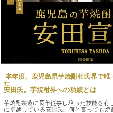
本年度、鹿児島県芋焼酎杜氏界で唯
た
安田氏。芋焼酎界への功績とは
芋焼酎製造に長年従事し培った技能を有
に卓越している安田氏。何と言っても焼