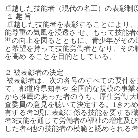
卓越した技能者（現代の名工）の表彰制
１ 趣 旨
卓越した技能者を表彰することにより、
能尊重の気風を浸透さ せ、もって技能者
準の向上を図るとともに、青少年がその
と希望を持って技能労働者となり、その
を高め ることを目的としている。
２ 被表彰者の決定
被表彰者は、次の各号のすべての要件を
て、都道府県知事や 全国的な規模の事業
から推薦のあった者のうち、厚生労働 大
査委員の意見を聴いて決定する。
1きわ
有する者
2現に表彰に係る技能を要する
者
3技能を通じて労働者の福祉の増進及
した者
4他の技能者の模範と認められる