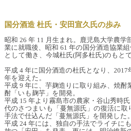
国分酒造 杜氏・安田宣久氏の歩み
昭和 26 年 11 月生まれ。鹿児島大学農
業に就職後、昭和 61 年の国分酒造協業
として働き、今城杜氏(阿多杜氏)のもと
平成 4 年に国分酒造の杜氏となり、2017
年を迎えた。
平成 9 年に、芋麹造りに取り組み、焼酎業
酎「いも麹芋」を開発。
平成 15 年より霧島市の農家・谷山秀時
代のさつまいも「蔓無源氏」の復活に取
手法で仕込んだ「蔓無源氏」を開発した
平成 24 年には、独自の手法でライチに