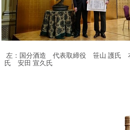
左：国分酒造 代表取締役 笹山 護氏 
氏 安田 宣久氏