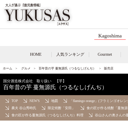
Kagoshima
HOME
人気ランキング
Gourmet
ホーム
>
グルメ
>
百年昔の芋 蔓無源氏（つるなしげんぢ）
> 販売店
国分酒造株式会社 取り扱い 【芋】
百年昔の芋 蔓無源氏（つるなしげんぢ）
TOP
NEW'S
地図
「flamingo orange」(フラミンゴオレン
農夫 谷山秀時氏
限定焼酎「安田」
食の匠が作る焼酎「蔓無源
食の匠が作る蔓無源氏（つるなしげんぢ）料理
谷山さんの奥さんの