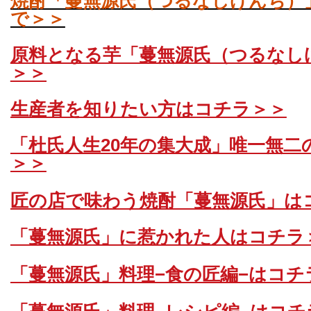
焼酎「蔓無源氏（つるなしげんぢ）
で＞＞
原料となる芋「蔓無源氏（つるなし
＞＞
生産者を知りたい方はコチラ＞＞
「杜氏人生
20
年の集大成」唯一無二
＞＞
匠の店で味わう焼酎「蔓無源氏」は
「蔓無源氏」に惹かれた人はコチラ
「蔓無源氏」料理−食の匠編−はコチ