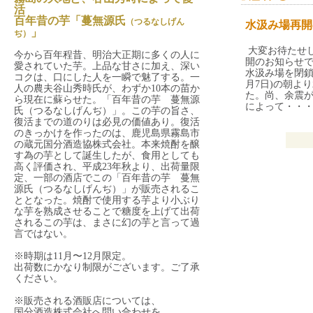
活
百年昔の芋「蔓無源氏
（つるなしげん
水汲み場再開
」
ぢ）
大変お待たせ
今から百年程昔、明治大正期に多くの人に
開のお知らせ
愛されていた芋。上品な甘さに加え、深い
水汲み場を閉鎖
コクは、口にした人を一瞬で魅了する。一
月7日)の朝よ
人の農夫谷山秀時氏が、わずか10本の苗か
た。尚、余震
ら現在に蘇らせた。「百年昔の芋 蔓無源
によって・・
氏（つるなしげんぢ）」。この芋の旨さ、
復活までの道のりは必見の価値あり。復活
のきっかけを作ったのは、鹿児島県霧島市
の蔵元国分酒造協株式会社。本来焼酎を醸
す為の芋として誕生したが、食用としても
高く評価され、平成23年秋より、出荷量限
定、一部の酒店でこの「百年昔の芋 蔓無
源氏（つるなしげんぢ）」が販売されるこ
ととなった。焼酎で使用する芋より小ぶり
な芋を熟成させることで糖度を上げて出荷
されるこの芋は、まさに幻の芋と言って過
言ではない。
※時期は11月〜12月限定。
出荷数にかなり制限がございます。ご了承
ください。
※販売される酒販店については、
国分酒造株式会社へ問い合わせを。