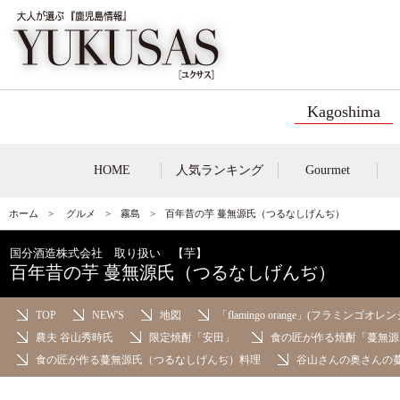
Kagoshima
HOME
人気ランキング
Gourmet
ホーム
>
グルメ
>
霧島
> 百年昔の芋 蔓無源氏（つるなしげんぢ）
国分酒造株式会社 取り扱い 【芋】
百年昔の芋 蔓無源氏（つるなしげんぢ）
TOP
NEW'S
地図
「flamingo orange」(フラミンゴオレン
農夫 谷山秀時氏
限定焼酎「安田」
食の匠が作る焼酎「蔓無源
食の匠が作る蔓無源氏（つるなしげんぢ）料理
谷山さんの奥さんの