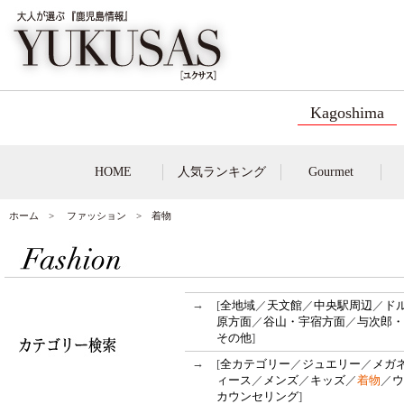
Kagoshima
HOME
人気ランキング
Gourmet
ホーム
>
ファッション
> 着物
→
[
全地域
／
天文館
／
中央駅周辺
／
ド
原方面
／
谷山・宇宿方面
／
与次郎・
その他
]
→
[
全カテゴリー
／
ジュエリー
／
メガ
ィース
／
メンズ
／
キッズ
／
着物
／
ウ
カウンセリング
]