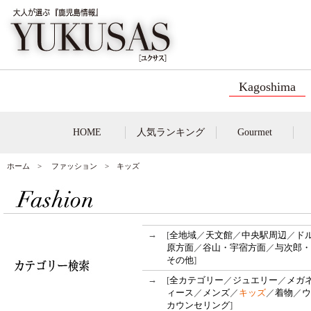
Kagoshima
HOME
人気ランキング
Gourmet
ホーム
>
ファッション
> キッズ
→
[
全地域
／
天文館
／
中央駅周辺
／
ド
原方面
／
谷山・宇宿方面
／
与次郎・
その他
]
→
[
全カテゴリー
／
ジュエリー
／
メガ
ィース
／
メンズ
／
キッズ
／
着物
／
ウ
カウンセリング
]