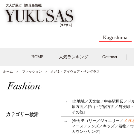
Kagoshima
HOME
人気ランキング
Gourmet
ホーム
>
ファッション
> メガネ・アイウェア・サングラス
→
[
全地域
／
天文館
／
中央駅周辺
／
ド
原方面
／
谷山・宇宿方面
／
与次郎・
その他
]
→
[
全カテゴリー
／
ジュエリー
／
メガ
ィース
／
メンズ
／
キッズ
／
着物
／
ウ
カウンセリング
]