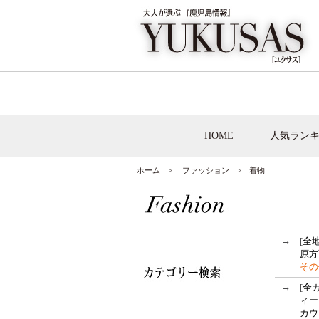
HOME
人気ラン
ホーム
>
ファッション
> 着物
→
[
全
原方
その
→
[
全
ィー
カウ