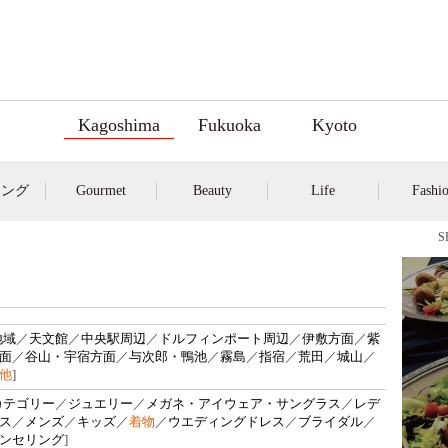
Kagoshima
Fukuoka
Kyoto
キング
Gourmet
Beauty
Life
Fashi
地域
／
天文館
／
中央駅周辺
／
ドルフィンポート周辺
／
伊敷方面
／
紫
面
／
谷山・宇宿方面
／
与次郎・鴨池
／
霧島
／
指宿
／
荒田
／
城山
／
他
]
カテゴリー
／
ジュエリー
／
メガネ・アイウェア・サングラス
／
レデ
ス
／
メンズ
／
キッズ
／
着物
／
ウエディングドレス
／
ブライダル
／
ンセリング
]