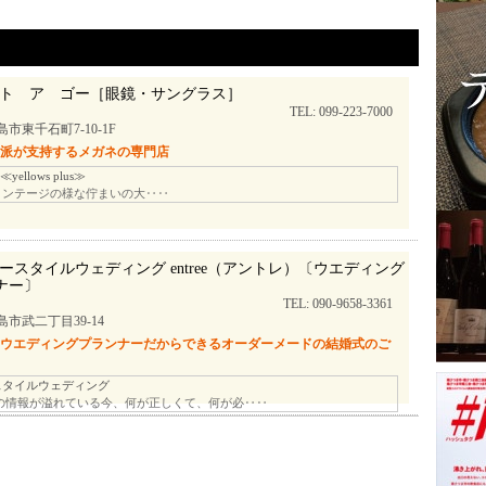
ト ア ゴー［眼鏡・サングラス］
TEL: 099-223-7000
市東千石町7-10-1F
り派が支持するメガネの専門店
≪yellows plus≫
ヴィンテージの様な佇まいの大‥‥
ースタイルウェディング entree（アントレ）〔ウエディング
ナー〕
TEL: 090-9658-3361
島市武二丁目39-14
のウエディングプランナーだからできるオーダーメードの結婚式のご
スタイルウェディング
の情報が溢れている今、何が正しくて、何が必‥‥