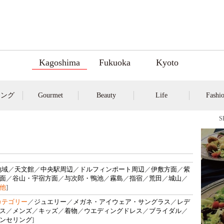
Kagoshima
Fukuoka
Kyoto
キング
Gourmet
Beauty
Life
Fashi
地域
／
天文館
／
中央駅周辺
／
ドルフィンポート周辺
／
伊敷方面
／
紫
面
／
谷山・宇宿方面
／
与次郎・鴨池
／
霧島
／
指宿
／
荒田
／
城山
／
他
]
カテゴリー
／
ジュエリー
／
メガネ・アイウェア・サングラス
／
レデ
ス
／
メンズ
／
キッズ
／
着物
／
ウエディングドレス
／
ブライダル
／
ンセリング
]