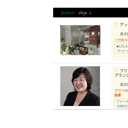
アッ
鹿児島
こだわ
★LYLA 
70’s
フリ
プラン
鹿児
フリー
提案
フリー
結婚式