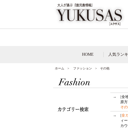
HOME
人気ラン
ホーム
>
ファッション
> その他
→
[
全
原方
その
→
[
全
ィー
カウ