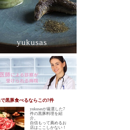
島で黒豚食べるならこの7件
yukusasが厳選した7
件の黒豚料理を紹
介。
自信もって薦めるお
店はここしかない！