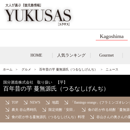
Kagoshima
HOME
人気ランキング
Gourmet
ホーム
>
グルメ
>
百年昔の芋 蔓無源氏（つるなしげんぢ）
> ニュース
国分酒造株式会社 取り扱い 【芋】
百年昔の芋 蔓無源氏（つるなしげんぢ）
TOP
NEW'S
地図
「flamingo orange」(フラミンゴオレン
農夫 谷山秀時氏
限定焼酎「安田」
食の匠が作る焼酎「蔓無源
食の匠が作る蔓無源氏（つるなしげんぢ）料理
谷山さんの奥さんの