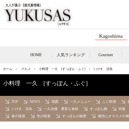
Kagoshima
HOME
人気ランキング
Gourmet
ホーム
>
グルメ
>
小料理 一久 [すっぽん・ふぐ]
> いけす 活魚
小料理 一久 [すっぽん・ふぐ]
TOP
NEW'S
地図
一久メニュー
ふぐ料理
いけす 活魚
一久自慢 豊富な食材
すっぽん鍋
特集 
春の味覚
冬の味覚
すっぽんの秘密
接待にオススメの個