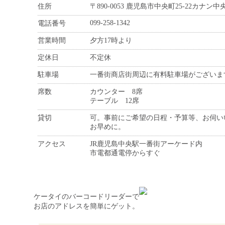
住所
〒890-0053 鹿児島市中央町25-22カナン
099-258-1342
電話番号
営業時間
夕方17時より
定休日
不定休
駐車場
一番街商店街周辺に有料駐車場がございま
席数
カウンター 8席
テーブル 12席
貸切
可。事前にご希望の日程・予算等、お伺い
お早めに。
アクセス
JR鹿児島中央駅一番街アーケード内
市電都通電停からすぐ
ケータイのバーコードリーダーで
お店のアドレスを簡単にゲット。