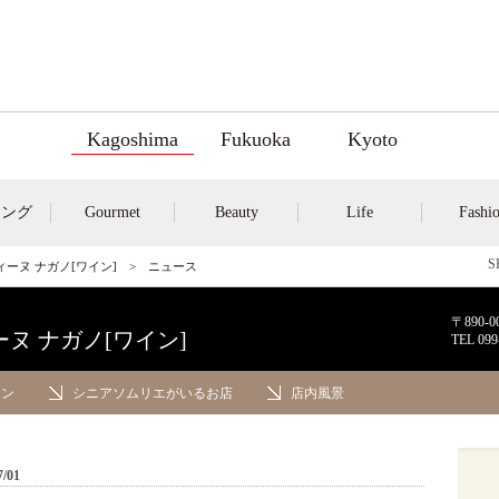
Kagoshima
Fukuoka
Kyoto
キング
Gourmet
Beauty
Life
Fashi
ンティーヌ ナガノ[ワイン]
> ニュース
〒890
ィーヌ ナガノ[ワイン]
TEL
099
イン
シニアソムリエがいるお店
店内風景
7/01