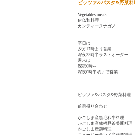
ピッツァ&パスタ&野菜料
Vegetables meats
伊仏和料理
カンティーヌナガノ
平日は
夕方17時より営業
深夜23時半ラストオーダー
週末は
深夜0時～
深夜0時半頃まで営業
ピッツァ&パスタ&野菜料理
前菜盛り合わせ
かごしま産黒毛和牛料理
かごしま産銘柄豚茶美豚料理
かごしま産鶏料理
ニュージーランド産仔羊料理