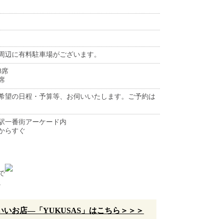
周辺に有料駐車場がございます。
8席
席
希望の日程・予算等、お伺いいたします。ご予約は
央駅一番街アーケード内
からすぐ
で
。
いお店—「YUKUSAS」はこちら＞＞＞