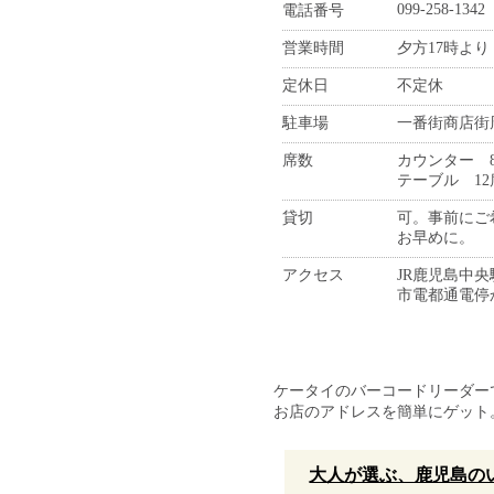
099-258-1342
電話番号
営業時間
夕方17時より
定休日
不定休
駐車場
一番街商店街
席数
カウンター 
テーブル 12
貸切
可。事前にご
お早めに。
アクセス
JR鹿児島中
市電都通電停
ケータイのバーコードリーダー
お店のアドレスを簡単にゲット
大人が選ぶ、鹿児島のい