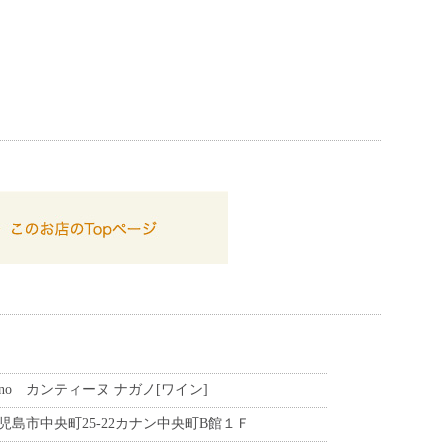
Nagano カンティーヌ ナガノ[ワイン]
3 鹿児島市中央町25-22カナン中央町B館１Ｆ