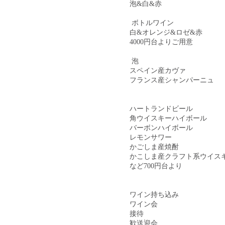
泡&白&赤
ボトルワイン
白&オレンジ&ロゼ&赤
4000円台よりご用意
泡
スペイン産カヴァ
フランス産シャンパーニュ
ハートランドビール
角ウイスキーハイボール
バーボンハイボール
レモンサワー
かごしま産焼酎
かこしま産クラフト系ウイス
など700円台より
ワイン持ち込み
ワイン会
接待
歓送迎会