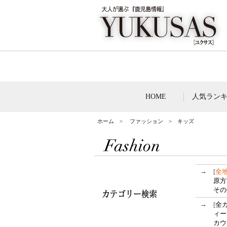
HOME
人気ラン
ホーム
>
ファッション
> キッズ
→
[
全
原方
その
→
[
全
ィー
カウ