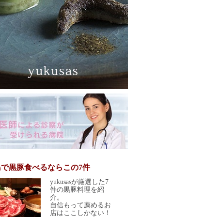
島で黒豚食べるならこの7件
yukusasが厳選した7
件の黒豚料理を紹
介。
自信もって薦めるお
店はここしかない！