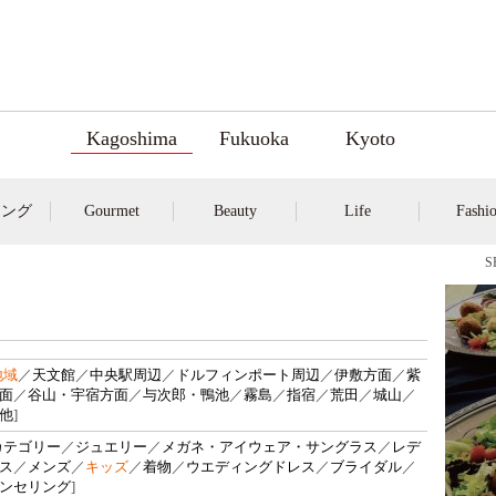
Kagoshima
Fukuoka
Kyoto
キング
Gourmet
Beauty
Life
Fashi
地域
／
天文館
／
中央駅周辺
／
ドルフィンポート周辺
／
伊敷方面
／
紫
面
／
谷山・宇宿方面
／
与次郎・鴨池
／
霧島
／
指宿
／
荒田
／
城山
／
他
]
カテゴリー
／
ジュエリー
／
メガネ・アイウェア・サングラス
／
レデ
ス
／
メンズ
／
キッズ
／
着物
／
ウエディングドレス
／
ブライダル
／
ンセリング
]