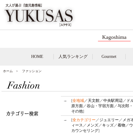
Kagoshima
HOME
人気ランキング
Gourmet
ホーム
> ファッション
→
[
全地域
／
天文館
／
中央駅周辺
／
ド
原方面
／
谷山・宇宿方面
／
与次郎・
その他
]
→
[
全カテゴリー
／
ジュエリー
／
メガ
ィース
／
メンズ
／
キッズ
／
着物
／
ウ
カウンセリング
]