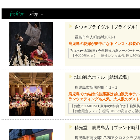
さつきブライダル［ブライダル］
霧島市隼人町姫城1072-1
鹿児島の花嫁が夢中になるドレス・和装の
7/1(水)〜8/30(日) 今年最後の夏スーパーセ
【令和9年の方】・振袖レンタル代 最大50%
城山観光ホテル［結婚式場］
鹿児島市新照院町４１−１
鹿児島での結婚式披露宴は城山観光ホテル
ランウェディングも人気。大人数のゲスト
【お盆PREMIUM★豪華8大特典付き】贅沢
【お盆限定フェア】標高108mの高台から望
精光堂 鹿児島店［ブランド時計
鹿児島市与次郎1-7-20アクロスクラブ