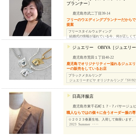
プランナー〕
鹿児島市武二丁目39-14
フリーのウエディングプランナーだからで
提案
フリースタイルウェディング
結婚式の情報が溢れている今、何が正しくて
ジュエリー OBIYA［ジュエリ
鹿児島市荒田１丁目40-22
鹿児島でオリジナリティー溢れるジュエリ
ーの販売をしているお店
ブラックメタルリング
ジュエリーオビヤ オリジナルリング『SV/92
日高洋服店
鹿児島市東千石町１７−７パサージュビ
職人ならではの個々に合うオーダー服の専
☆２０２３春夏生地、入荷して御座います。
2023 Summer ‥‥