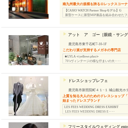
南九州最大の規模を誇るロレックスコーナ
【CASIO WATCH Partner Shopモデル】G
新型ケースに新型MIP液晶を組み合わせたフ
アット ア ゴー［眼鏡・サング
鹿児島市東千石町7-10-1F
こだわり派が支持するメガネの専門店
★LYLA ≪yellows plus≫
70’sヴィンテージの様な佇まいの大‥‥
ドレスショップレフェ
鹿児島市新照院町４１−１ 城山観光ホ
上質を知る大人のためのドレスショップ「
始まったドレスブランド
LES FEES WEDDING DRESS EXHIBIT
LES FEES WEDDING DRESS E‥‥
フリースタイルウェディング ent