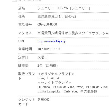
店名
ジュエリー OBIYA［ジュエリー］
住所
鹿児島市荒田１丁目40-22
099-250-8800
電話番号
アクセス
市電荒田八幡電停から徒歩３分「ラサラ」さん
URL
http://www.obiya.jp
営業時間
10：00〜19：00
定休日
火曜日
駐車場
2台（店舗横）
取扱ブラン
＜オリジナルブランド＞
ド
Lien、IKAIKA
＜セレクトブランド＞
Duicineo、POUR de VRAI avec、POUR de VRA
Lolita Lempicka、Only You、その他多数
クレジット
各種OK
カード