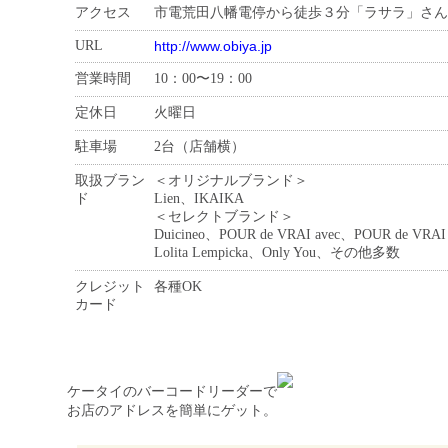
アクセス
市電荒田八幡電停から徒歩３分「ラサラ」さん
URL
http://www.obiya.jp
営業時間
10：00〜19：00
定休日
火曜日
駐車場
2台（店舗横）
取扱ブラン
＜オリジナルブランド＞
ド
Lien、IKAIKA
＜セレクトブランド＞
Duicineo、POUR de VRAI avec、POUR de VRA
Lolita Lempicka、Only You、その他多数
クレジット
各種OK
カード
ケータイのバーコードリーダーで
お店のアドレスを簡単にゲット。