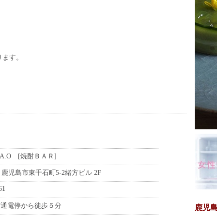
ります。
A.O [焼酎ＢＡＲ]
842 鹿児島市東千石町5-2緒方ビル 2F
61
館通電停から徒歩５分
鹿児