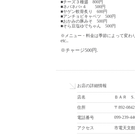
■チーズ３種盛 800円
■ネバネバ×４ 500円
■ヤゲン軟骨炙り 600円
■アンチョビキャベツ 500円
■おかみの豚みそ 500円
■そら豆塩ゆでちゃん 500円
※メニュー・料金は季節によって変わ
etc..
※チャージ500円.
お店の詳細情報
店名
ＢＡＲ S.
住所
〒892-0
099-239-44
電話番号
アクセス
市電天文