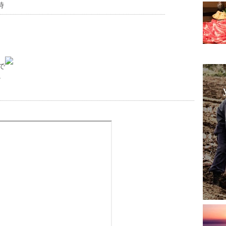
時
で
。