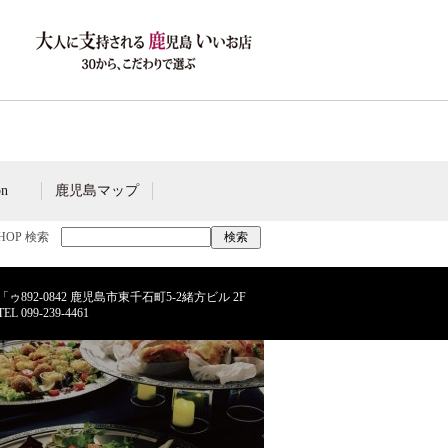
on
鹿児島マップ
SHOP 検索
「ゥ892-0842 鹿児島市東千石町5-2緒方ビル 2F
TEL
099-239-4461