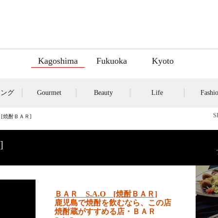
Kagoshima
Fukuoka
Kyoto
キング
Gourmet
Beauty
Life
Fashi
 [焼酎ＢＡＲ]
]
ＢＡＲ S.A.O [焼酎ＢＡＲ]
鹿児島で焼酎を飲むなら、この店
焼酎蔵がすすめる店・ＢＡＲ