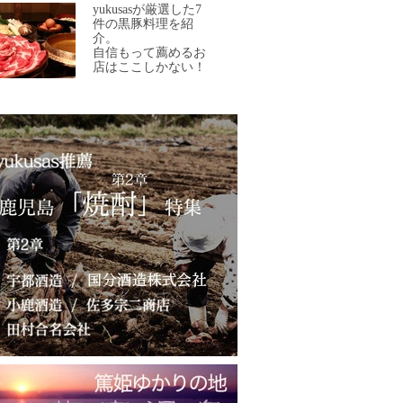
yukusasが厳選した7
件の黒豚料理を紹
介。
自信もって薦めるお
店はここしかない！