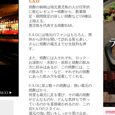
S.A.O
焼酎の銘柄は地元鹿児島の人が日常的
に飲むレギュラー焼酎から、数量限
定・期間限定の珍しい焼酎など150種以
上揃える。
鹿児島を代表する焼酎BAR。
S.A.Oには地元のファンはもちろん、県
外から評判を聞いて訪れる客も多い。
さらに焼酎の蔵元までが太鼓判を押
す。
また、焼酎には人それぞれ、ロック・
お湯割り・水割り・前割と焼酎の飲み
方に好みはあるが、この焼酎には、こ
の飲み方・・・など、それぞれの焼酎
にあった飲み方を提案してくれる。
S.A.Oに並ぶ数々の焼酎は、熱い蔵元の
焼酎ばかり。
NEXT
何度も蔵元に足を運び、その蔵の焼酎
がどんなものか、どんな気持ちで作っ
ているのかを直接確かめるのが、この
店S.A.Oのスタイル。
蔵元の強い想いをしっかり受け止め、