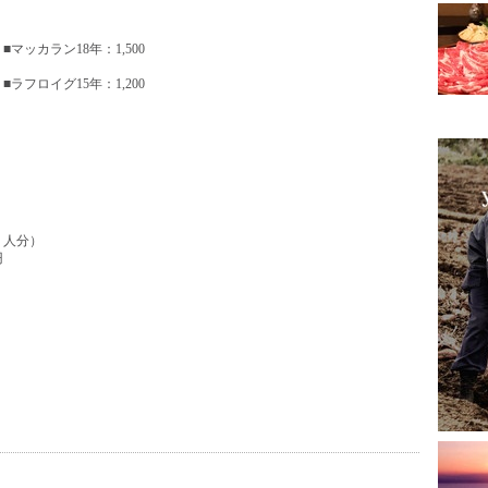
ラン18年：1,500
イグ15年：1,200
２人分）
円