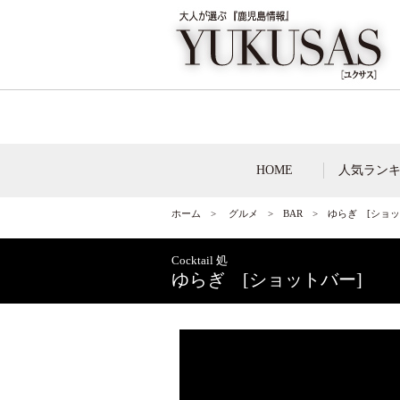
HOME
人気ラン
ホーム
>
グルメ
>
BAR
> ゆらぎ [ショ
Cocktail 処
ゆらぎ [ショットバー]