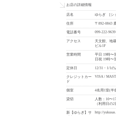
お店の詳細情報
店名
ゆらぎ [シ
住所
〒892-084
099-222-9639
電話番号
アクセス
天文館、地
ビル1F
営業時間
平日 19時〜
日祝 19時〜
定休日
12/31・1/1
VISA / MAST
クレジットカー
ド
個室
4名用1室(半
貸切
人数：10〜1
（利用日の
http://yukusa
新【ゆらぎ】サ