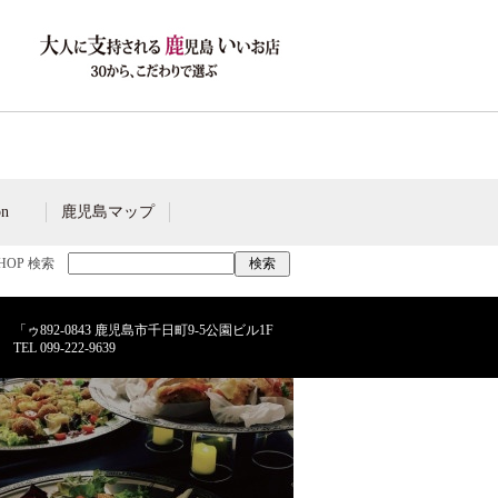
on
鹿児島マップ
SHOP 検索
「ゥ892-0843 鹿児島市千日町9-5公園ビル1F
TEL
099-222-9639