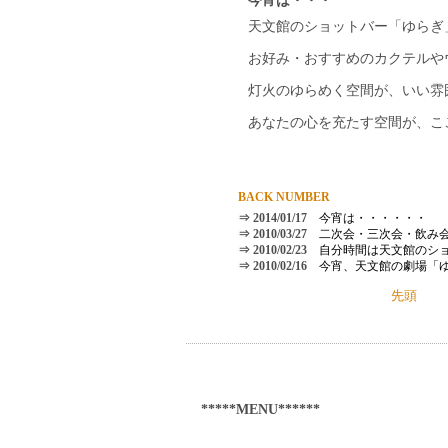
今宵は・・・
天文館のショットバー「ゆらぎ
お好み・おすすめのカクテルや
灯火のゆらめく空間が、いい雰
あなたの心を充たす空間が、こ
BACK NUMBER
⇒ 2014/01/17
今宵は・・・・・・
⇒ 2010/03/27
二次会・三次会・飲み
⇒ 2010/02/23
自分時間は天文館のシ
⇒ 2010/02/16
今宵、天文館の劇場「
先頭
*****MENU******