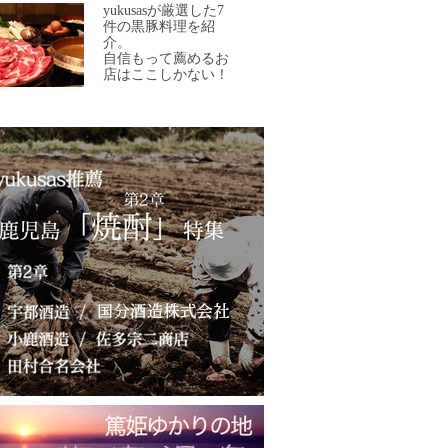
yukusasが厳選した7
件の黒豚料理を紹
介。
自信もって薦めるお
店はここしかない！