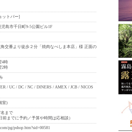
ョットバー]
3 鹿児島市千日町9-5公園ビル1F
蔵角交番より徒歩２分「焼肉なべしま本店」様 正面の
翌4時
翌2時
のみ
ER / UC / DC / NC / DINERS / AMEX / JCB / NICOS
個室)
7名まで
2日前までに予約／予算や時間は応相談）
s.com/pg/pshop.htm?sid=00581