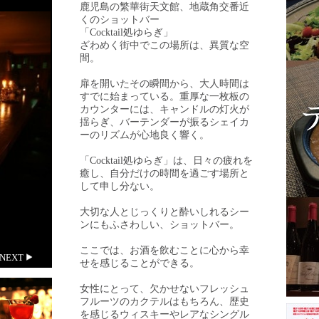
鹿児島の繁華街天文館、地蔵角交番近
くのショットバー
「Cocktail処ゆらぎ」
ざわめく街中でこの場所は、異質な空
間。
扉を開いたその瞬間から、大人時間は
すでに始まっている。重厚な一枚板の
カウンターには、キャンドルの灯火が
揺らぎ、バーテンダーが振るシェイカ
ーのリズムが心地良く響く。
「Cocktail処ゆらぎ」は、日々の疲れを
癒し、自分だけの時間を過ごす場所と
して申し分ない。
大切な人とじっくりと酔いしれるシー
ンにもふさわしい、ショットバー。
ここでは、お酒を飲むことに心から幸
NEXT
せを感じることができる。
女性にとって、欠かせないフレッシュ
フルーツのカクテルはもちろん、歴史
を感じるウィスキーやレアなシングル