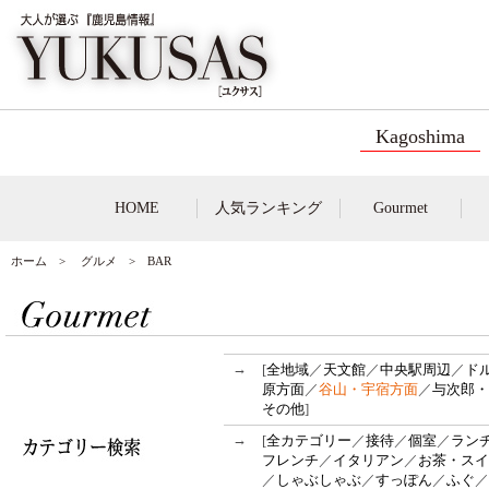
Kagoshima
HOME
人気ランキング
Gourmet
ホーム
>
グルメ
> BAR
→
[
全地域
／
天文館
／
中央駅周辺
／
ド
原方面
／
谷山・宇宿方面
／
与次郎・
その他
]
→
[
全カテゴリー
／
接待
／
個室
／
ラン
フレンチ
／
イタリアン
／
お茶・スイ
／
しゃぶしゃぶ
／
すっぽん
／
ふぐ
／