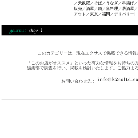
／
天麩羅
／
そば
／
うなぎ
／
串揚げ
／
販売
／
酒屋
／
鍋
／
魚料理
／
居酒屋
／
アウト
／
東京
／
福岡
／
デリバリー
]
このカテゴリーは、現在ユクサスで掲載できる情報
「このお店がオススメ」といった有力な情報をお持ちの
編集部で調査を行い、掲載を検討いたします。ご協力よ
お問い合わせ先：