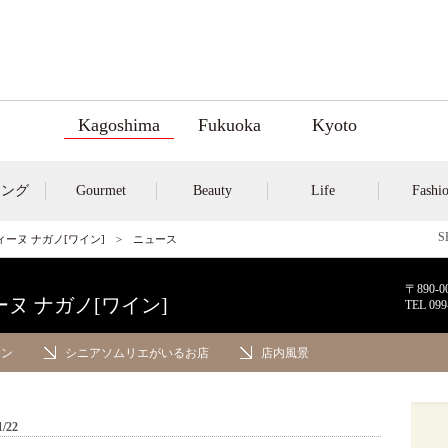
Kagoshima
Fukuoka
Kyoto
キング
Gourmet
Beauty
Life
Fashi
ンティーヌ ナガノ[ワイン]
> ニュース
〒890
ィーヌ ナガノ[ワイン]
TEL
099
イン
シニアソムリエがいるお店
店内風景
1/22