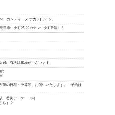
Nagano カンティーヌ ナガノ[ワイン]
3 鹿児島市中央町25-22カナン中央町B館１Ｆ
周辺に有料駐車場がございます。
8席
席
希望の日程・予算等、お伺いいたします。ご予約は
央駅一番街アーケード内
からすぐ