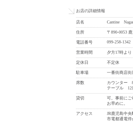
お店の詳細情報
店名
Cantine 
住所
〒890-005
099-258-1342
電話番号
営業時間
夕方17時より
定休日
不定休
駐車場
一番街商店街
席数
カウンター 
テーブル 12
貸切
可。事前にご
お早めに。
アクセス
JR鹿児島中
市電都通電停