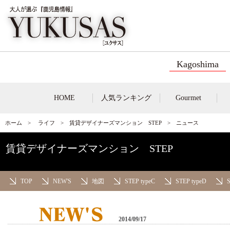
Kagoshima
HOME
人気ランキング
Gourmet
ホーム
>
ライフ
>
賃貸デザイナーズマンション STEP
> ニュース
賃貸デザイナーズマンション STEP
TOP
NEW'S
地図
STEP typeC
STEP typeD
S
2014/09/17