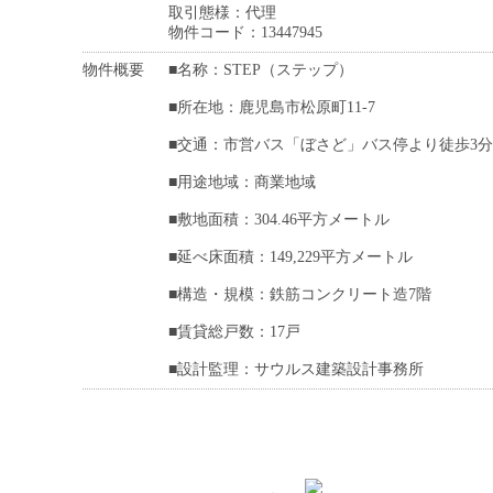
取引態様：代理
物件コード：13447945
物件概要
■名称：STEP（ステップ）
■所在地：鹿児島市松原町11-7
■交通：市営バス「ぼさど」バス停より徒歩3分
■用途地域：商業地域
■敷地面積：304.46平方メートル
■延べ床面積：149,229平方メートル
■構造・規模：鉄筋コンクリート造7階
■賃貸総戸数：17戸
■設計監理：サウルス建築設計事務所