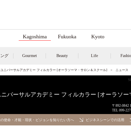
Kagoshima
Fukuoka
Kyoto
キング
Gourmet
Beauty
Life
Fashi
ユニバーサルアカデミー フィルカラー [オーラソーマ・サロン＆スクール]
> ニュー
ニバーサルアカデミー フィルカラー [オーラソー
〒892-08
TEL
099-227
分の使命・才能・現状・ビジョンを知りたい方へ
ビジネスシーンでの活用