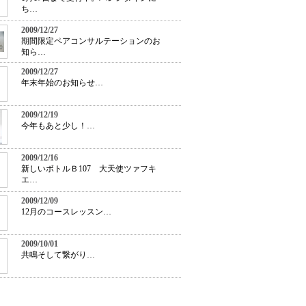
ち…
2009/12/27
期間限定ペアコンサルテーションのお
知ら…
2009/12/27
年末年始のお知らせ…
2009/12/19
今年もあと少し！…
2009/12/16
新しいボトルＢ107 大天使ツァフキ
エ…
2009/12/09
12月のコースレッスン…
2009/10/01
共鳴そして繋がり…