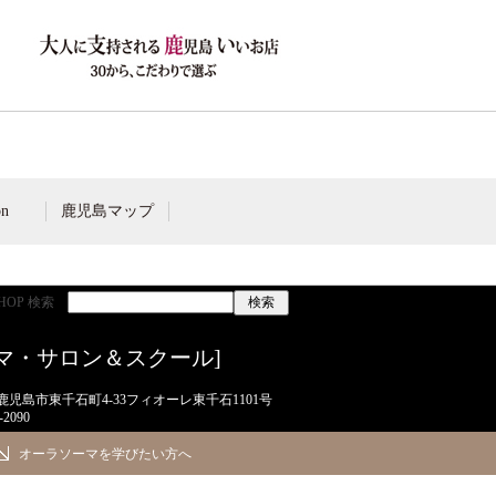
on
鹿児島マップ
ス
SHOP 検索
マ・サロン＆スクール]
42 鹿児島市東千石町4-33フィオーレ東千石1101号
-2090
オーラソーマを学びたい方へ