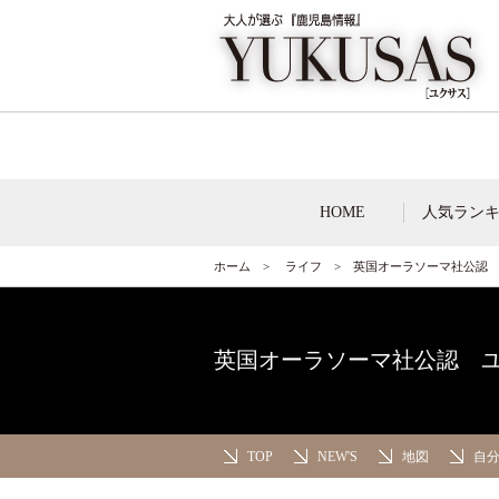
HOME
人気ラン
ホーム
>
ライフ
>
英国オーラソーマ社公認 
英国オーラソーマ社公認 ユ
TOP
NEW'S
地図
自