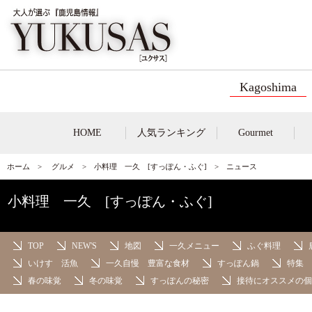
Kagoshima
HOME
人気ランキング
Gourmet
ホーム
>
グルメ
>
小料理 一久 [すっぽん・ふぐ]
> ニュース
小料理 一久 [すっぽん・ふぐ]
TOP
NEW'S
地図
一久メニュー
ふぐ料理
いけす 活魚
一久自慢 豊富な食材
すっぽん鍋
特集 
春の味覚
冬の味覚
すっぽんの秘密
接待にオススメの個