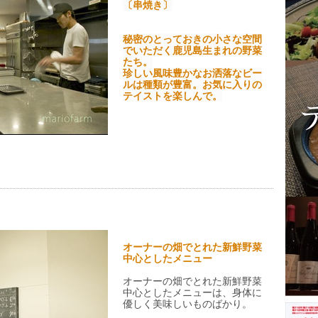
〔串焼き〕
秘密のとっておきの小さな空間
でいただく鹿児島生まれの野菜
たち。
珍しい風味豊かなお洒落なビー
ルは種類が豊富。お気に入りの
テイストを楽しんで。
オーナーの畑でとれた新鮮野菜
中心としたメニュー
オーナーの畑でとれた新鮮野菜
中心としたメニューは、身体に
優しく美味しいものばかり。