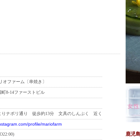
m マリオファーム〔串焼き〕
町8-14ファーストビル
よりナポリ通り 徒歩約13分 文具のしんぷく 近く
nstagram.com/profile/mariofarm
鹿児
O22:00)