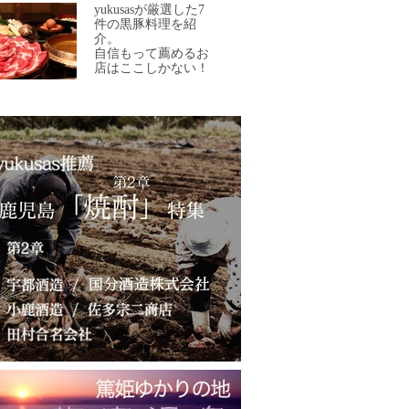
yukusasが厳選した7
件の黒豚料理を紹
介。
自信もって薦めるお
店はここしかない！