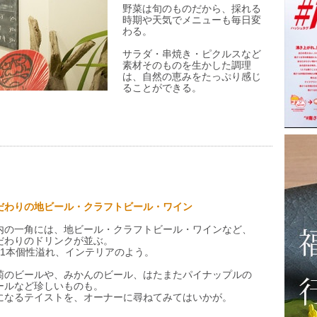
野菜は旬のものだから、採れる
時期や天気でメニューも毎日変
わる。
サラダ・串焼き・ピクルスなど
素材そのものを生かした調理
は、自然の恵みをたっぷり感じ
ることができる。
だわりの地ビール・クラフトビール・ワイン
内の一角には、地ビール・クラフトビール・ワインなど、
だわりのドリンクが並ぶ。
本1本個性溢れ、インテリアのよう。
萄のビールや、みかんのビール、はたまたパイナップルの
ールなど珍しいものも。
になるテイストを、オーナーに尋ねてみてはいかが。