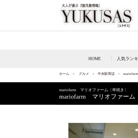
HOME
人気ラン
ホーム
>
グルメ
>
中央駅周辺
> mario
mariofarm マリオファーム〔串焼き〕
mariofarm マリオファー