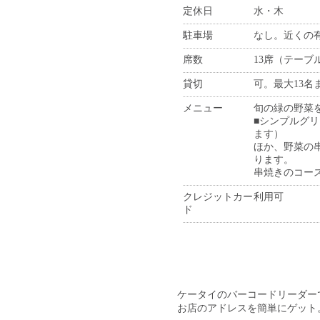
定休日
水・木
駐車場
なし。近くの
席数
13席（テーブ
貸切
可。最大13名
メニュー
旬の緑の野菜
■シンプルグリ
ます）
ほか、野菜の
ります。
串焼きのコー
クレジットカー
利用可
ド
ケータイのバーコードリーダー
お店のアドレスを簡単にゲット