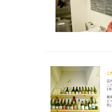
こ
店
こ
1
葡
ビ
気